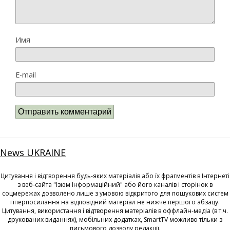
Имя
E-mail
News UKRAINE
Цитування і відтворення будь-яких матеріалів або їх фрагментів в Інтернеті
з веб-сайта "Ізюм Інформаційний" або його каналів і сторінок в
соцмережах дозволено лише з умовою відкритого для пошукових систем
гіперпосилання на відповідний матеріал не нижче першого абзацу.
Цитування, використання і відтворення матеріалів в оффлайн-медіа (в т.ч.
друкованих виданнях), мобільних додатках, SmartTV можливо тільки з
письмового дозволу редакції.