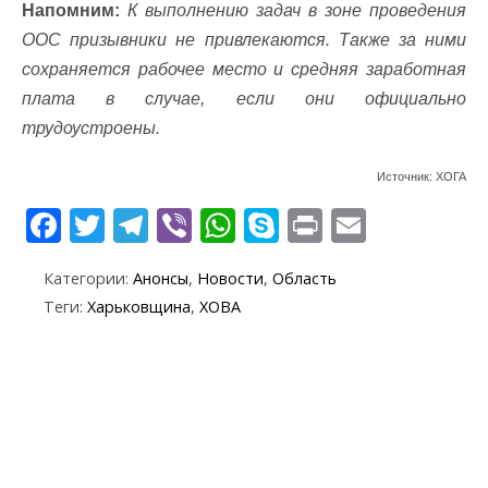
Напомним:
К выполнению задач в зоне проведения
ООС призывники не привлекаются. Также за ними
сохраняется рабочее место и средняя заработная
плата в случае, если они официально
трудоустроены.
Источник: ХОГА
F
T
T
Vi
W
S
Pr
E
ac
w
el
b
h
k
in
m
Категории:
Анонсы
,
Новости
,
Область
e
itt
e
er
at
y
t
ai
Теги:
Харьковщина
,
ХОВА
b
er
gr
s
p
l
o
a
A
e
o
m
p
k
p