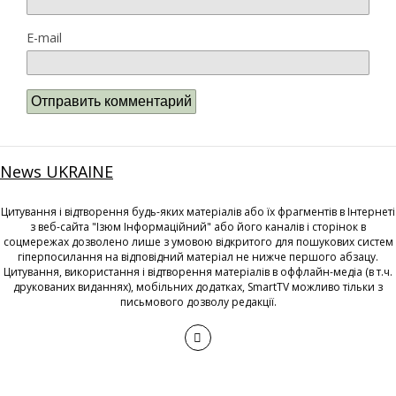
E-mail
News UKRAINE
Цитування і відтворення будь-яких матеріалів або їх фрагментів в Інтернеті
з веб-сайта "Ізюм Інформаційний" або його каналів і сторінок в
соцмережах дозволено лише з умовою відкритого для пошукових систем
гіперпосилання на відповідний матеріал не нижче першого абзацу.
Цитування, використання і відтворення матеріалів в оффлайн-медіа (в т.ч.
друкованих виданнях), мобільних додатках, SmartTV можливо тільки з
письмового дозволу редакції.