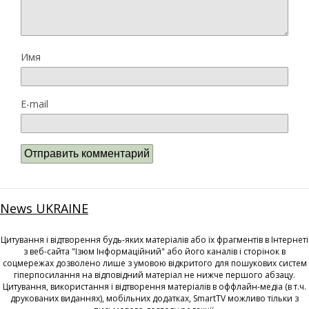
Имя
E-mail
News UKRAINE
Цитування і відтворення будь-яких матеріалів або їх фрагментів в Інтернеті
з веб-сайта "Ізюм Інформаційний" або його каналів і сторінок в
соцмережах дозволено лише з умовою відкритого для пошукових систем
гіперпосилання на відповідний матеріал не нижче першого абзацу.
Цитування, використання і відтворення матеріалів в оффлайн-медіа (в т.ч.
друкованих виданнях), мобільних додатках, SmartTV можливо тільки з