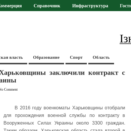
Коммерция
Справочник
Инфраструктура
Гост
Із
ская власть
Образование
Спорт
Область
 Харьковщины заключили контракт с
раины
No Comment
В 2016 году военкоматы Харьковщины отобрали
для прохождения военной службы по контракту в
Вооруженных Силах Украины около 3300 граждан.
Таким образом, Харьковская область стала второй в