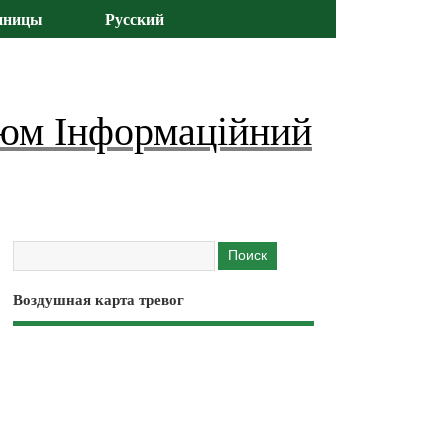
иницы
Русский
юм Інформаційний
Воздушная карта тревог