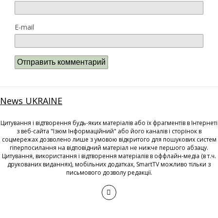
E-mail
News UKRAINE
Цитування і відтворення будь-яких матеріалів або їх фрагментів в Інтернеті
з веб-сайта "Ізюм Інформаційний" або його каналів і сторінок в
соцмережах дозволено лише з умовою відкритого для пошукових систем
гіперпосилання на відповідний матеріал не нижче першого абзацу.
Цитування, використання і відтворення матеріалів в оффлайн-медіа (в т.ч.
друкованих виданнях), мобільних додатках, SmartTV можливо тільки з
письмового дозволу редакції.