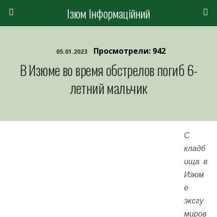
Ізюм Інформаційний
Просмотрели: 942
05.01.2023
В Изюме во время обстрелов погиб 6-
летний мальчик
С
кладб
ища в
Изюм
е
эксгу
миров