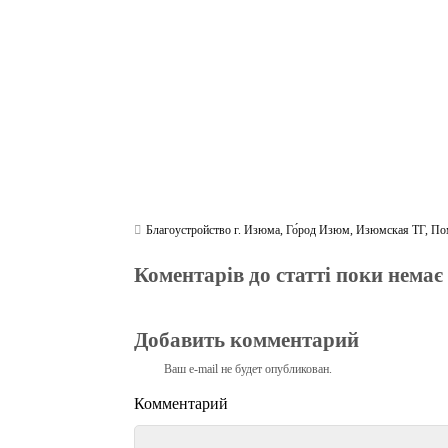
m
pp
Благоустройство г. Изюма
,
Го́род Изюм
,
Изюмская ТГ
,
По
Коментарів до статті поки немає
Добавить комментарий
Ваш e-mail не будет опубликован.
Комментарий