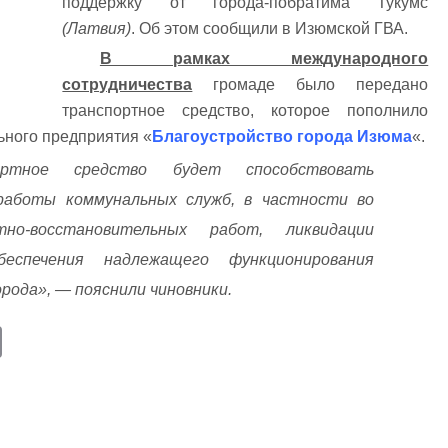
поддержку от города-побратима Тукумс
(Латвия)
. Об этом сообщили в Изюмской ГВА.
В рамках международного
сотрудничества
громаде было передано
транспортное средство, которое пополнило
ьного предприятия «
Благоустройство города Изюма
«.
ортное средство будет способствовать
аботы коммунальных служб, в частности во
но-восстановительных работ, ликвидации
еспечения надлежащего функционирования
рода», — пояснили чиновники.
E
m
ail