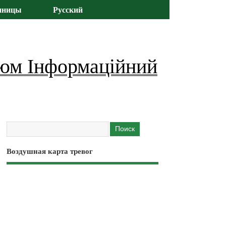
иницы
Русский
юм Інформаційний
Воздушная карта тревог