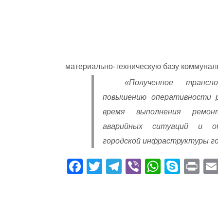
материально-техническую базу коммунал
«Полученное трансп
повышению оперативности р
время выполнения ремонт
аварийных ситуаций и об
городской инфраструктуры го
Fa
T
Te
Vi
W
S
Pr
ce
wi
le
be
ha
ky
in
bo
tte
gr
r
ts
pe
t
ok
r
a
A