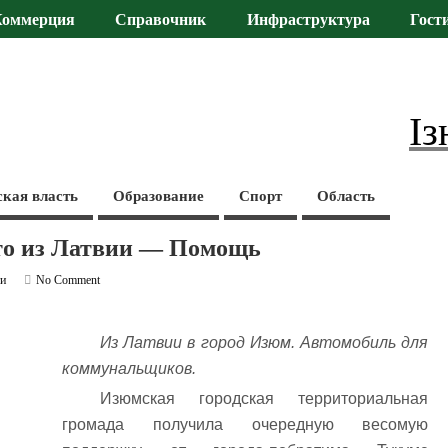
Коммерция
Справочник
Инфраструктура
Гост
Із
ская власть
Образование
Спорт
Область
то из Латвии — Помощь
ти
No Comment
Из Латвии в город Изюм. Автомобиль для
коммунальщиков.
Изюмская городская территориальная
громада получила очередную весомую