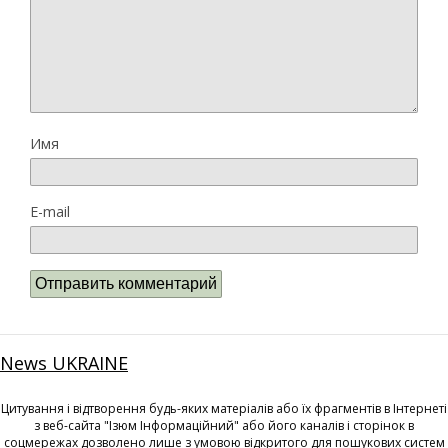
Имя
E-mail
News UKRAINE
Цитування і відтворення будь-яких матеріалів або їх фрагментів в Інтернеті
з веб-сайта "Ізюм Інформаційний" або його каналів і сторінок в
соцмережах дозволено лише з умовою відкритого для пошукових систем