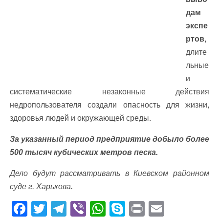
дам
экспе
ртов,
длите
льные
и
систематические незаконные действия
недропользователя создали опасность для жизни,
здоровья людей и окружающей среды.
За указанный период предприятие добыло более
500 тысяч кубических метров песка.
Дело будут рассматривать в Киевском районном
суде г. Харькова.
F
T
T
Vi
W
S
Pr
E