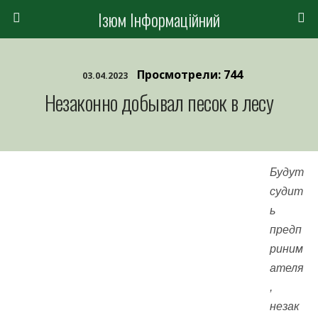
Ізюм Інформаційний
Просмотрели: 744
03.04.2023
Незаконно добывал песок в лесу
Будут
судит
ь
предп
риним
ателя
,
незак