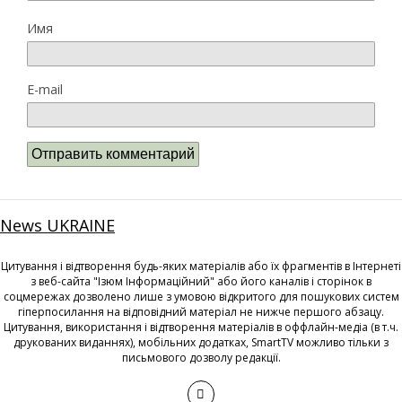
Имя
E-mail
News UKRAINE
Цитування і відтворення будь-яких матеріалів або їх фрагментів в Інтернеті
з веб-сайта "Ізюм Інформаційний" або його каналів і сторінок в
соцмережах дозволено лише з умовою відкритого для пошукових систем
гіперпосилання на відповідний матеріал не нижче першого абзацу.
Цитування, використання і відтворення матеріалів в оффлайн-медіа (в т.ч.
друкованих виданнях), мобільних додатках, SmartTV можливо тільки з
письмового дозволу редакції.