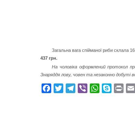
Загальна вага спійманої риби склала 16
437 грн.
На чоловіка оформлений протокол пр
Знаряддя лову, човен та незаконно добуті во
Fa
T
Te
Vi
W
S
Pr
ce
wi
le
be
ha
ky
in
bo
tte
gr
r
ts
pe
t
ok
r
a
A
m
pp