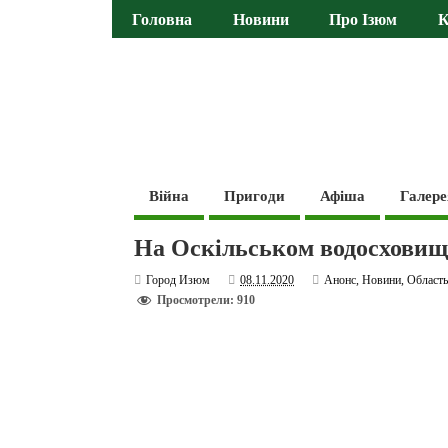
Головна
Новини
Про Ізюм
К
Війна
Пригоди
Афіша
Галере
На Оскільськом водосховищ
Город Изюм
08.11.2020
Анонс
,
Новини
,
Област
Просмотрели: 910