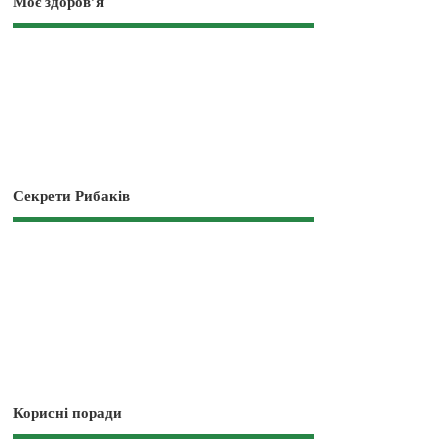
Моє здоров’я
Секрети Рибаків
Корисні поради