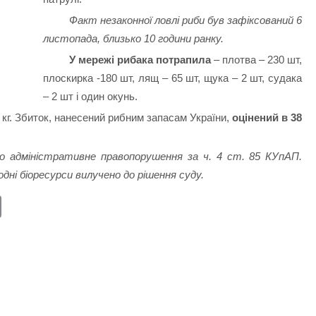
Факт незаконної ловлі риби був зафіксований 6
листопада, близько 10 години ранку.
У мережі рибака потрапила
– плотва – 230 шт,
плоскирка -180 шт, лящ – 65 шт, щука – 2 шт, судака
– 2 шт і один окунь.
 кг. Збиток, нанесений рибним запасам України,
оцінений в 38
о адміністративне правопорушення за ч. 4 ст. 85 КУпАП.
дні біоресурси вилучено до рішення суду.
E
m
ail