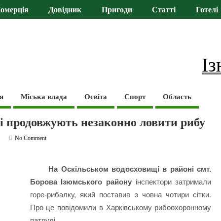
омерція
Довідник
Пригоди
Статті
Готелі
Із
я
Міська влада
Освіта
Спорт
Область
і продовжують незаконно ловити рибу
ь
No Comment
На Оскільськом водосховищі в районі смт.
Борова Ізюмського району
інспектори затримали
горе-рибалку, який поставив з човна чотири сітки.
Про це повідомили в Харківському рибоохоронному
патрулі.