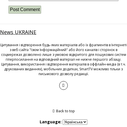
News UKRAINE
Цитування і відтворення будь-яких матеріалів або їх фрагментів в Інтернеті
з веб-сайта "Ізюм Інформаційний" або його каналів і сторінок в
соцмережах дозволено лише з умовою відкритого для пошукових систем
гіперпосилання на відповідний матеріал не нижче першого абзацу.
Цитування, використання і відтворення матеріалів в оффлайн-медіа (в т.ч.
друкованих виданнях), мобільних додатках, SmartTV можливо тільки з
письмового дозволу редакції.
Back to top
Language: