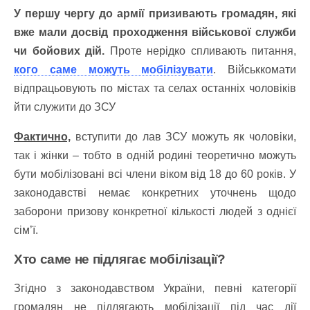
У першу чергу до армії призивають громадян, які
вже мали досвід проходження військової служби
чи бойових дій.
Проте нерідко спливають питання,
кого саме можуть мобілізувати
. Військкомати
відпрацьовують по містах та селах останніх чоловіків
йти служити до ЗСУ
Фактично,
вступити до лав ЗСУ можуть як чоловіки,
так і жінки – тобто в одній родині теоретично можуть
бути мобілізовані всі члени віком від 18 до 60 років.
У
законодавстві немає конкретних уточнень щодо
заборони призову конкретної кількості людей з однієї
сім’ї.
Хто саме не підлягає мобілізації?
Згідно з законодавством України, певні категорії
громадян не підлягають мобілізації під час дії