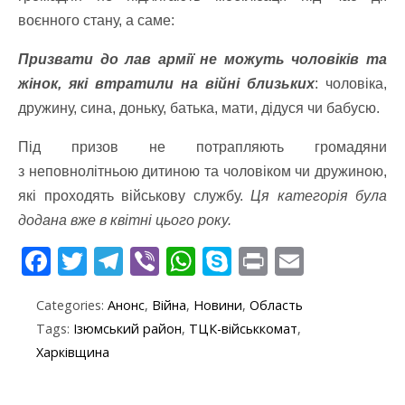
воєнного стану, а саме:
Призвати до лав армії не можуть чоловіків та
жінок, які втратили на війні близьких
: чоловіка,
дружину, сина, доньку, батька, мати, дідуся чи бабусю.
Під призов не потрапляють громадяни
з неповнолітньою дитиною та чоловіком чи дружиною,
які проходять військову службу.
Ця категорія була
додана вже в квітні цього року.
F
T
T
Vi
W
S
Pr
E
ac
w
el
b
h
k
in
m
Categories:
Анонс
,
Війна
,
Новини
,
Область
e
itt
e
er
at
y
t
ai
Tags:
Ізюмський район
,
ТЦК-військкомат
,
b
er
gr
s
p
l
Харківщина
o
a
A
e