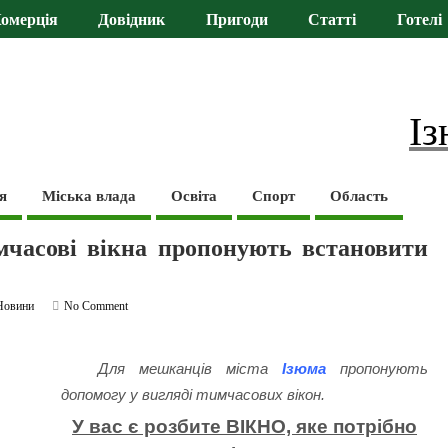
омерція
Довідник
Пригоди
Статті
Готелі
Із
я
Міська влада
Освіта
Спорт
Область
мчасові вікна пропонують встановити
Новини
No Comment
Для мешканців міста
Ізюма
пропонують
допомогу у вигляді тимчасових вікон.
У вас є розбите ВІКНО, яке потрібно