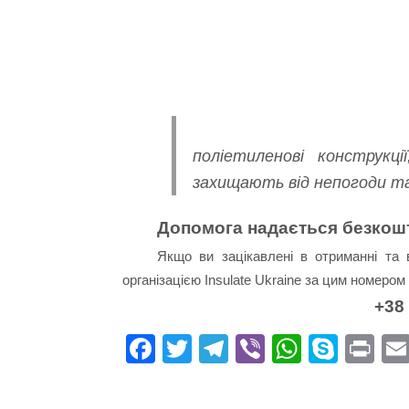
поліетиленові конструкц
захищають від непогоди та
Допомога надається безкош
Якщо ви зацікавлені в отриманні та в
організацією Insulate Ukraine за цим номеро
+38
Fa
T
Te
Vi
W
S
Pr
ce
wi
le
be
ha
ky
in
bo
tte
gr
r
ts
pe
t