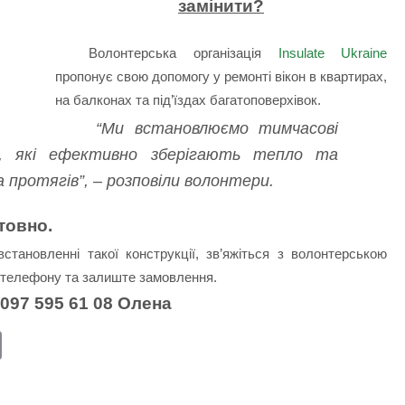
замінити?
Волонтерська організація
Insulate Ukraine
пропонує свою допомогу у ремонті вікон в квартирах,
на балконах та під’їздах багатоповерхівок.
“Ми встановлюємо тимчасові
ії, які ефективно зберігають тепло та
 протягів”, – розповіли волонтери.
товно.
становленні такої конструкції, зв’яжіться з волонтерською
м телефону та залиште замовлення.
 097 595 61 08 Олена
E
m
ail