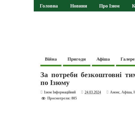
Головна
Новини
Про Ізюм
К
Війна
Пригоди
Афіша
Галере
За потреби безкоштовні ти
по Ізюму
Ізюм Інформаційний
24.03.2024
Анонс
,
Афіша
,
Просмотрели: 805