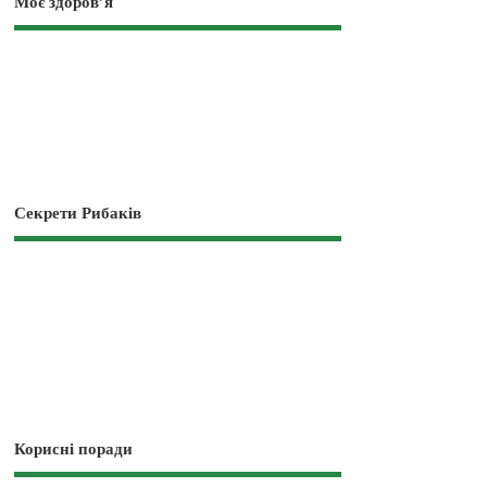
Моє здоров’я
Секрети Рибаків
Корисні поради