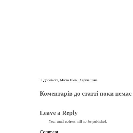
ok
r
a
A
m
pp
Допомога
,
Місто Ізюм
,
Харківщина
Коментарів до статті поки немає
Leave a Reply
Your email address will not be published.
Comment