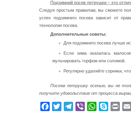
Подзимний посев петрушки – это отлич
Следуя простым правилам, вы сможете полу
успех подзимнего посева зависит от пра
технологии посева.
Дополнительные советы:
Для подзимнего посева лучше ис
Если зима оказалась малосне
мульчировать торфом или соломой.
Регулярно удаляйте сорняки, чт
Посеяв петрушку осенью, вы не толь
получите удовольствие от процесса выра
Fa
T
Te
Vi
W
S
Pr
ce
wi
le
be
ha
ky
in
bo
tte
gr
r
ts
pe
t