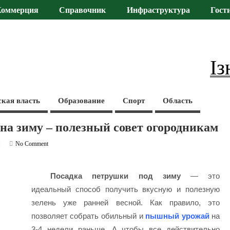
Коммерция
Справочник
Инфраструктура
Гост
Із
ская власть
Образование
Спорт
Область
 на зиму – полезный совет огородникам
и
No Comment
Посадка петрушки под зиму
— это
идеальный способ получить вкусную и полезную
зелень уже ранней весной. Как правило, это
позволяет собрать обильный и
пышный урожай
на
3-4 недели раньше. А чтобы все действительно