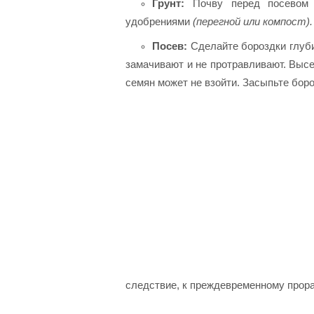
Грунт:
Почву перед посевом с
удобрениями
(перегной или компост).
Посев:
Сделайте бороздки глуби
замачивают и не протравливают. Высе
семян может не взойти. Засыпьте боро
следствие, к преждевременному прор