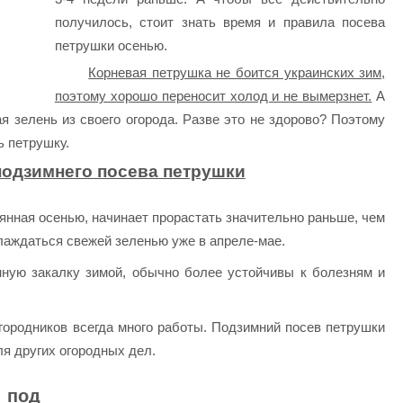
получилось, стоит знать время и правила посева
петрушки осенью.
Корневая петрушка не боится украинских зим,
поэтому хорошо переносит холод и не вымерзнет.
А
я зелень из своего огорода. Разве это не здорово? Поэтому
ь петрушку.
одзимнего посева петрушки
янная осенью, начинает прорастать значительно раньше, чем
лаждаться свежей зеленью уже в апреле-мае.
ную закалку зимой, обычно более устойчивы к болезням и
городников всегда много работы. Подзимний посев петрушки
ля других огородных дел.
 под