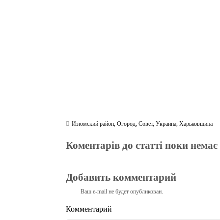
ok
r
a
A
m
pp
Изюмский район
,
Огород
,
Совет
,
Украина
,
Харьковщина
Коментарів до статті поки немає
Добавить комментарий
Ваш e-mail не будет опубликован.
Комментарий