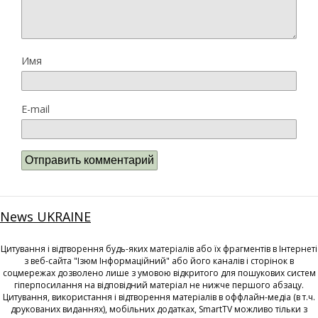
Имя
E-mail
News UKRAINE
Цитування і відтворення будь-яких матеріалів або їх фрагментів в Інтернеті
з веб-сайта "Ізюм Інформаційний" або його каналів і сторінок в
соцмережах дозволено лише з умовою відкритого для пошукових систем
гіперпосилання на відповідний матеріал не нижче першого абзацу.
Цитування, використання і відтворення матеріалів в оффлайн-медіа (в т.ч.
друкованих виданнях), мобільних додатках, SmartTV можливо тільки з