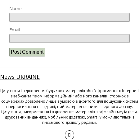
Name
Email
News UKRAINE
Цитування і відтворення будь-яких матеріалів або їх фрагментів в Інтернеті
з веб-сайта "Ізюм Інформаційний" або його каналів і сторінок в
соцмережах дозволено лише з умовою відкритого для пошукових систем
гіперпосилання на відповідний матеріал не нижче першого абзацу.
Цитування, використання і відтворення матеріалів в оффлайн-медіа (в т.ч.
друкованих виданнях), мобільних додатках, SmartTV можливо тільки з
письмового дозволу редакції.