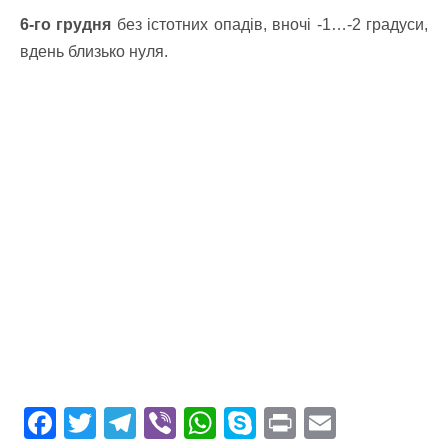
6-го грудня
без істотних опадів, вночі -1…-2 градуси,
вдень близько нуля.
F
T
T
Vi
W
S
Pr
E