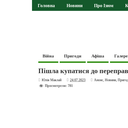
Головна
Новини
Про Ізюм
К
Війна
Пригоди
Афіша
Галере
Пішла купатися до переправ
Юлія Маклай
24.07.2023
Анонс
,
Новини
,
Приго
Просмотрели: 781