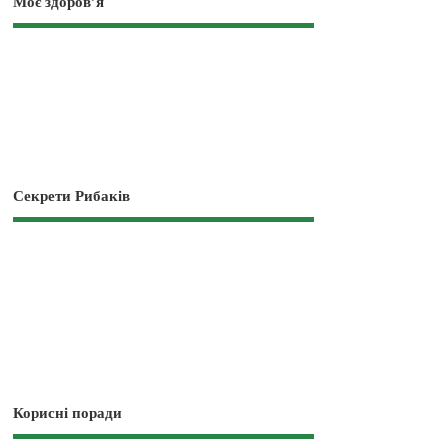
Моє здоров’я
Секрети Рибаків
Корисні поради