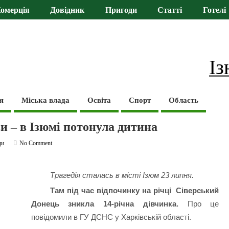
омерція
Довідник
Пригоди
Статті
Готелі
Із
я
Міська влада
Освіта
Спорт
Область
и – в Ізюмі потонула дитина
ди
No Comment
Трагедія сталась в місті Ізюм 23 липня.
Там під час відпочинку на річці Сіверський
Донець зникла 14-річна дівчинка.
Про це
повідомили в ГУ ДСНС у Харківській області.