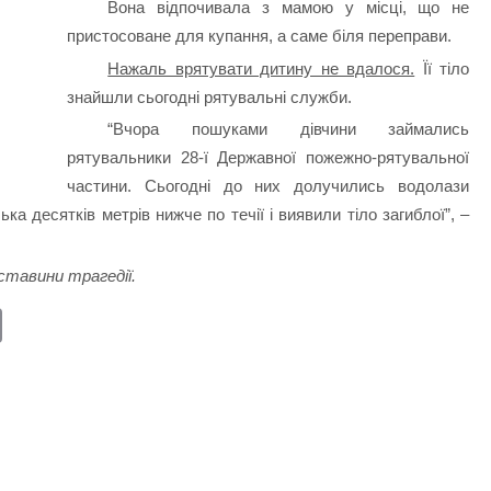
Вона відпочивала з мамою у місці, що не
пристосоване для купання, а саме біля переправи.
Нажаль врятувати дитину не вдалося.
Її тіло
знайшли сьогодні рятувальні служби.
“Вчора пошуками дівчини займались
рятувальники 28-ї Державної пожежно-рятувальної
частини. Сьогодні до них долучились водолази
ка десятків метрів нижче по течії і виявили тіло загиблої”, –
ставини трагедії.
E
m
ail