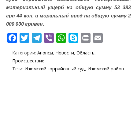
материальный ущерб на общую сумму 53 383
грн 44 коп. и моральный вред на общую сумму 2
000 000 гривен.
F
T
T
Vi
W
S
Pr
E
ac
w
el
b
h
k
in
m
Категории:
Анонсы
,
Новости
,
Область
,
e
itt
e
er
at
y
t
ai
Происшествие
b
er
gr
s
p
l
Теги:
Изюмский горрайонный суд
,
Изюмский район
o
a
A
e
o
m
p
k
p