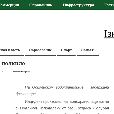
Коммерция
Справочник
Инфраструктура
Гост
Із
ская власть
Образование
Спорт
Область
о полкило
сть
3 комментария
На Оскольском водохранилище задержали
браконьера.
Инцидент произошел на водохранилище возле
с. Подлиман неподалеку от базы отдыха «Голубая