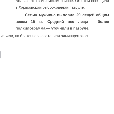
Волна», что в Изюмском районе.
Об этом сообщили
в Харьковском рыбоохранном патруле.
Сетью мужчина выловил 29 лещей общим
весом
15 кг
. Средний вес леща – более
полкилограмма — уточнили в патруле.
изъяли, на браконьера составили админпротокол.
E
m
ail