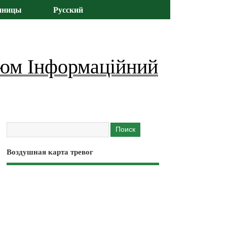
иницы
Русский
юм Інформаційний
Воздушная карта тревог