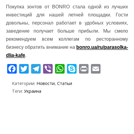
Покупка зонтов от BONRO стала одной из лучших
инвестиций для нашей летней площадки. Гости
довольны, персонал работает в удобных условиях,
заведение получает больше прибыли. Мы смело
рекомендуем всем коллегам по ресторанному
бизнесу обратить внимание на
bonro.ua/ru/parasolka-
dlia-kafe
.
F
T
T
Vi
W
S
Pr
E
ac
w
el
b
h
k
in
m
Категории:
Новости
,
Статьи
e
itt
e
er
at
y
t
ai
Теги:
Украина
b
er
gr
s
p
l
o
a
A
e
o
m
p
k
p