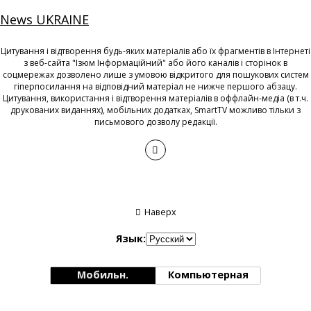
News UKRAINE
Цитування і відтворення будь-яких матеріалів або їх фрагментів в Інтернеті
з веб-сайта "Ізюм Інформаційний" або його каналів і сторінок в
соцмережах дозволено лише з умовою відкритого для пошукових систем
гіперпосилання на відповідний матеріал не нижче першого абзацу.
Цитування, використання і відтворення матеріалів в оффлайн-медіа (в т.ч.
друкованих виданнях), мобільних додатках, SmartTV можливо тільки з
письмового дозволу редакції.
Наверх
Язык:
Мобильн.
Компьютерная