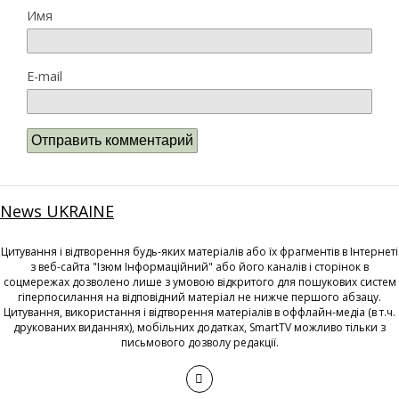
Имя
E-mail
News UKRAINE
Цитування і відтворення будь-яких матеріалів або їх фрагментів в Інтернеті
з веб-сайта "Ізюм Інформаційний" або його каналів і сторінок в
соцмережах дозволено лише з умовою відкритого для пошукових систем
гіперпосилання на відповідний матеріал не нижче першого абзацу.
Цитування, використання і відтворення матеріалів в оффлайн-медіа (в т.ч.
друкованих виданнях), мобільних додатках, SmartTV можливо тільки з
письмового дозволу редакції.