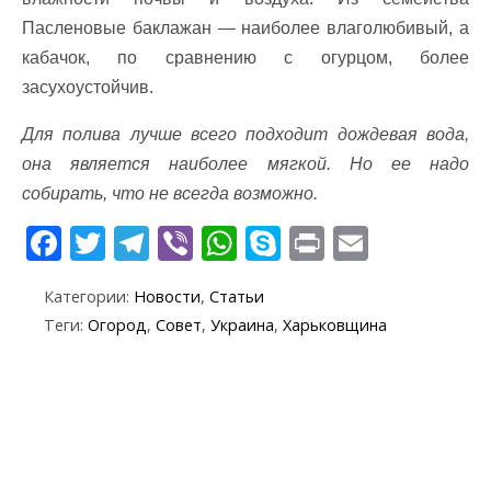
Пасленовые баклажан — наиболее влаголюбивый, а
кабачок, по сравнению с огурцом, более
засухоустойчив.
Для полива лучше всего подходит дождевая вода,
она является наиболее мягкой. Но ее надо
собирать, что не всегда возможно.
F
T
T
Vi
W
S
Pr
E
ac
w
el
b
h
k
in
m
Категории:
Новости
,
Статьи
e
itt
e
er
at
y
t
ai
Теги:
Огород
,
Совет
,
Украина
,
Харьковщина
b
er
gr
s
p
l
o
a
A
e
o
m
p
k
p