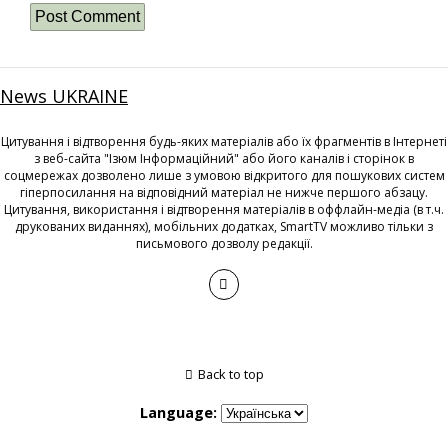
News UKRAINE
Цитування і відтворення будь-яких матеріалів або їх фрагментів в Інтернеті
з веб-сайта "Ізюм Інформаційний" або його каналів і сторінок в
соцмережах дозволено лише з умовою відкритого для пошукових систем
гіперпосилання на відповідний матеріал не нижче першого абзацу.
Цитування, використання і відтворення матеріалів в оффлайн-медіа (в т.ч.
друкованих виданнях), мобільних додатках, SmartTV можливо тільки з
письмового дозволу редакції.
Back to top
Language: