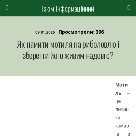
Ізюм Інформаційний
Просмотрели: 306
09.01.2026
Як намити мотиля на риболовлю і
зберегти його живим надовго?
Моти
ль
–
це
личин
ки
комар
ів, з