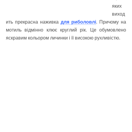
яких
виход
ить прекрасна наживка
для риболовлі
. Причому на
мотиль відмінно клює круглий рік. Це обумовлено
яскравим кольором личинки і її високою рухливістю.