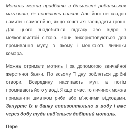
Мотиль можна придбати в більшості рибальських
магазинів, де продають снасті.
Але його нескладно
намити і самостійно, якщо хочеться заощадити гроші.
Для цього знадобиться підсаку або відро з
мелкоячеистой сіткою. Вони використовуються для
промивання мулу, в якому і мешкають личинки
комара.
Можна отримати мотиль і за допомогою звичайної
жерстяної банки.
По всьому її дну робляться дрібні
отвори. Всередину насипають мул, а потім
промивають його у воді. Якщо є час, то личинок можна
приманити шматком риби або м’ясними відходами.
Занурте їх в банку горизонтально в воду і вже
через добу туди наб’ється добірний мотиль.
Пере