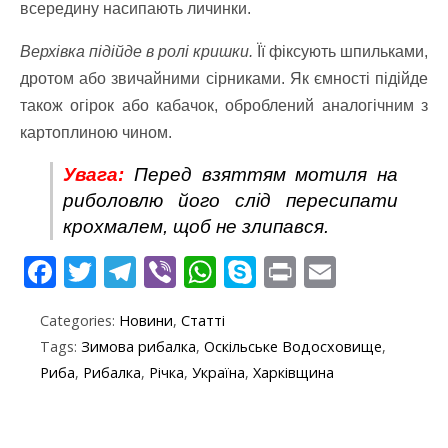
всередину насипають личинки.
Верхівка підійде в ролі кришки.
Її фіксують шпильками,
дротом або звичайними сірниками. Як ємності підійде
також огірок або кабачок, оброблений аналогічним з
картоплиною чином.
Увага:
Перед взяттям мотиля на
риболовлю його слід пересипати
крохмалем, щоб не злипався.
F
T
T
Vi
W
S
Pr
E
ac
w
el
b
h
k
in
m
Categories:
Новини
,
Статті
e
itt
e
er
at
y
t
ai
Tags:
Зимова рибалка
,
Оскільське Водосховище
,
b
er
gr
s
p
l
Риба
,
Рибалка
,
Річка
,
Україна
,
Харківщина
o
a
A
e
o
m
p