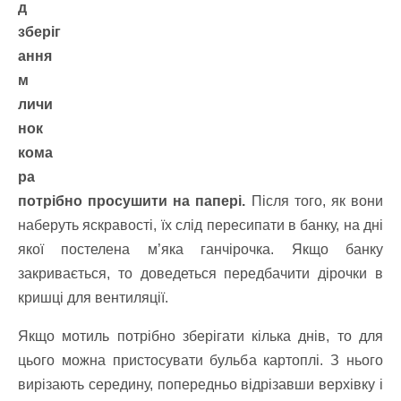
д
зберіг
ання
м
личи
нок
кома
ра
потрібно просушити на папері.
Після того, як вони
наберуть яскравості, їх слід пересипати в банку, на дні
якої постелена м’яка ганчірочка. Якщо банку
закривається, то доведеться передбачити дірочки в
кришці для вентиляції.
Якщо мотиль потрібно зберігати кілька днів, то для
цього можна пристосувати бульба картоплі. З нього
вирізають середину, попередньо відрізавши верхівку і