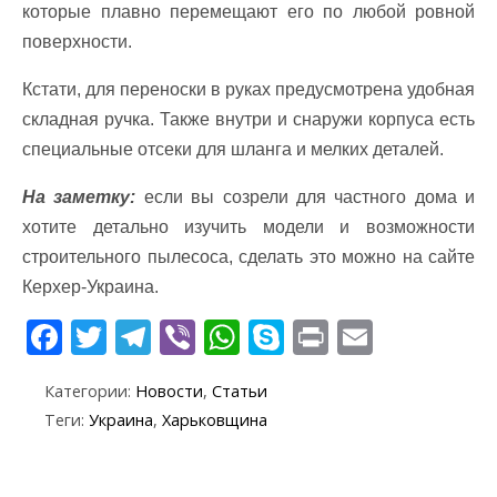
которые плавно перемещают его по любой ровной
поверхности.
Кстати, для переноски в руках предусмотрена удобная
складная ручка. Также внутри и снаружи корпуса есть
специальные отсеки для шланга и мелких деталей.
На заметку:
если вы созрели для частного дома и
хотите детально изучить модели и возможности
строительного пылесоса, сделать это можно на сайте
Керхер-Украина.
F
T
T
Vi
W
S
Pr
E
ac
w
el
b
h
k
in
m
Категории:
Новости
,
Статьи
e
itt
e
er
at
y
t
ai
Теги:
Украина
,
Харьковщина
b
er
gr
s
p
l
o
a
A
e