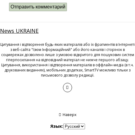
News UKRAINE
Цитування і відтворення будь-яких матеріалів або їх фрагментів в Інтернеті
з веб-сайта "Ізюм Інформаційний" або його каналів і сторінок в
соцмережах дозволено лише з умовою відкритого для пошукових систем
гіперпосилання на відповідний матеріал не нижче першого абзацу.
Цитування, використання і відтворення матеріалів в оффлайн-медіа (в т.ч.
друкованих виданнях), мобільних додатках, SmartTV можливо тільки з
письмового дозволу редакції.
Наверх
Язык: