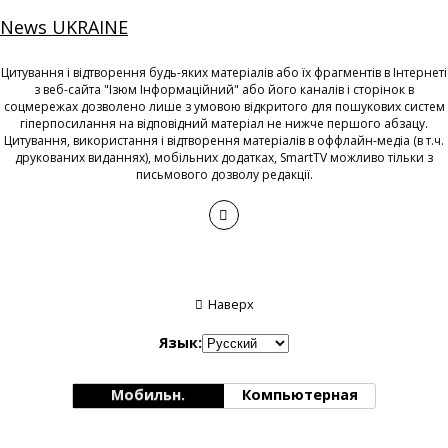
News UKRAINE
Цитування і відтворення будь-яких матеріалів або їх фрагментів в Інтернеті
з веб-сайта "Ізюм Інформаційний" або його каналів і сторінок в
соцмережах дозволено лише з умовою відкритого для пошукових систем
гіперпосилання на відповідний матеріал не нижче першого абзацу.
Цитування, використання і відтворення матеріалів в оффлайн-медіа (в т.ч.
друкованих виданнях), мобільних додатках, SmartTV можливо тільки з
письмового дозволу редакції.
Наверх
Язык:
Мобильн.
Компьютерная