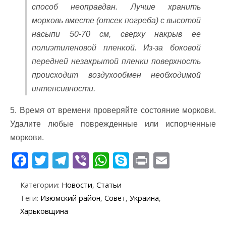
способ неоправдан. Лучше хранить
морковь вместе (отсек погреба) с высотой
насыпи 50-70 см, сверху накрыв ее
полиэтиленовой пленкой. Из-за боковой
передней незакрытой пленки поверхность
происходит воздухообмен необходимой
интенсивности.
5. Время от времени проверяйте состояние моркови.
Удалите любые поврежденные или испорченные
моркови.
F
T
T
Vi
W
S
Pr
E
ac
w
el
b
h
k
in
m
Категории:
Новости
,
Статьи
e
itt
e
er
at
y
t
ai
Теги:
Изюмский район
,
Совет
,
Украина
,
b
er
gr
s
p
l
Харьковщина
o
a
A
e