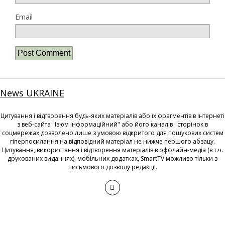
Email
News UKRAINE
Цитування і відтворення будь-яких матеріалів або їх фрагментів в Інтернеті
з веб-сайта "Ізюм Інформаційний" або його каналів і сторінок в
соцмережах дозволено лише з умовою відкритого для пошукових систем
гіперпосилання на відповідний матеріал не нижче першого абзацу.
Цитування, використання і відтворення матеріалів в оффлайн-медіа (в т.ч.
друкованих виданнях), мобільних додатках, SmartTV можливо тільки з
письмового дозволу редакції.