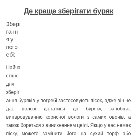
Де краще зберігати буряк
Збері
ганн
я у
погр
ебі:
Найча
стіше
для
зберіг
ання буряків у погребі застосовують пісок, адже він не
дає волозі дістатися до буряку, запобігає
випаровуванню корисної вологи з самих овочів, а
також бореться з виникненням цвілі. Якщо у вас немає
піску, можете замінити його на сухий торф або