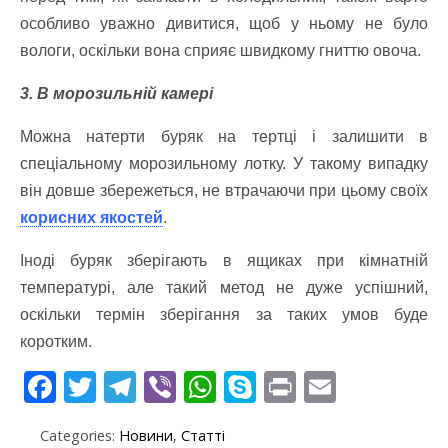
особливо уважно дивитися, щоб у ньому не було
вологи, оскільки вона сприяє швидкому гниттю овоча.
3. В морозильній камері
Можна натерти буряк на тертці і залишити в
спеціальному морозильному лотку. У такому випадку
він довше збережеться, не втрачаючи при цьому своїх
корисних якостей
.
Іноді буряк зберігають в ящиках при кімнатній
температурі, але такий метод не дуже успішний,
оскільки термін зберігання за таких умов буде
коротким.
F
T
T
Vi
W
S
Pr
E
ac
w
el
b
h
k
in
m
Categories:
Новини
,
Статті