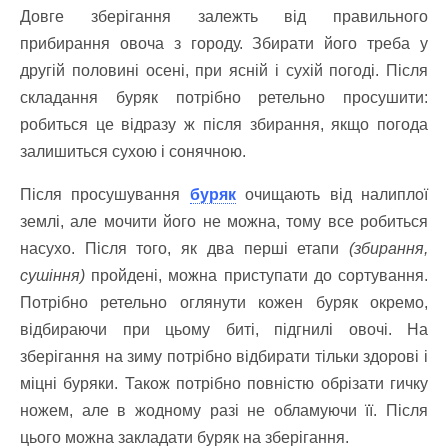
Довге зберігання залежть від правильного
прибирання овоча з городу. Збирати його треба у
другій половині осені, при ясній і сухій погоді. Після
складання буряк потрібно ретельно просушити:
робиться це відразу ж після збирання, якщо погода
залишиться сухою і сонячною.
Після просушування
буряк
очищають від налиплої
землі, але мочити його не можна, тому все робиться
насухо. Після того, як два перші етапи
(збирання,
сушіння)
пройдені, можна приступати до сортування.
Потрібно ретельно оглянути кожен буряк окремо,
відбираючи при цьому биті, підгнилі овочі. На
зберігання на зиму потрібно відбирати тільки здорові і
міцні буряки. Також потрібно повністю обрізати гичку
ножем, але в жодному разі не обламуючи її. Після
цього можна закладати буряк на зберігання.