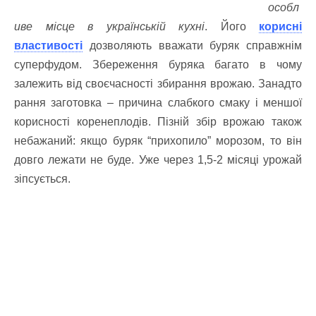
особл
иве місце в українській кухні
. Його
корисні
властивості
дозволяють вважати буряк справжнім
суперфудом. Збереження буряка багато в чому
залежить від своєчасності збирання врожаю. Занадто
рання заготовка – причина слабкого смаку і меншої
корисності коренеплодів. Пізній збір врожаю також
небажаний: якщо буряк “прихопило” морозом, то він
довго лежати не буде. Уже через 1,5-2 місяці урожай
зіпсується.