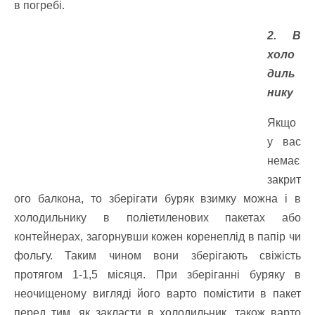
в погребі.
2. В
холо
диль
нику
Якщо
у вас
немає
закрит
ого балкона, то зберігати буряк взимку можна і в
холодильнику в поліетиленових пакетах або
контейнерах, загорнувши кожен коренеплід в папір чи
фольгу. Таким чином вони зберігають свіжість
протягом 1-1,5 місяця.
При зберіганні буряку в
неочищеному вигляді його варто помістити в пакет
перед тим, як закласти в холодильник, також варто