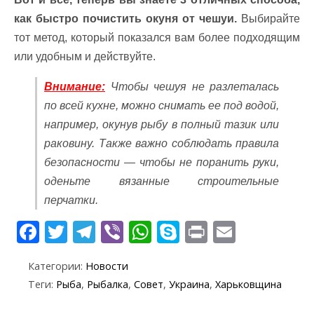
как быстро почистить окуня от чешуи.
Выбирайте
тот метод, который показался вам более подходящим
или удобным и действуйте.
Внимание:
Чтобы чешуя не разлеталась
по всей кухне, можно снимать ее под водой,
например, окунув рыбу в полный тазик или
раковину. Также важно соблюдать правила
безопасности — чтобы не поранить руки,
оденьте вязанные строительные
перчатки.
F
T
T
Vi
W
S
Pr
E
ac
w
el
b
h
k
in
m
Категории:
Новости
e
itt
e
er
at
y
t
ai
Теги:
Рыба
,
Рыбалка
,
Совет
,
Украина
,
Харьковщина
b
er
gr
s
p
l