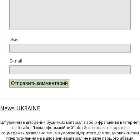
Имя
E-mail
News UKRAINE
Цитування і відтворення будь-яких матеріалів або їх фрагментів в Інтернеті
з веб-сайта "Ізюм Інформаційний" або його каналів і сторінок в
соцмережах дозволено лише з умовою відкритого для пошукових систем
гіперпосилання на відповідний матеріал не нижче першого абзацу.