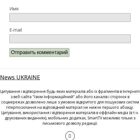
Имя
E-mail
News UKRAINE
Цитування і відтворення будь-яких матеріалів або їх фрагментів в Інтернеті
з веб-сайта "Ізюм Інформаційний" або його каналів і сторінок в
соцмережах дозволено лише з умовою відкритого для пошукових систем
гіперпосилання на відповідний матеріал не нижче першого абзацу.
Цитування, використання і відтворення матеріалів в оффлайн-медіа (в т.ч.
друкованих виданнях), мобільних додатках, SmartTV можливо тільки з
письмового дозволу редакції.