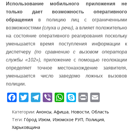
Использование мобильного приложения не
только дает возможность оперативного
обращения
в полицию лиц с ограниченными
возможностями
(слуха и речи),
а влияет положительно
на состояние оперативного реагирования поскольку
уменьшается время поступления информации к
диспетчеру
(по сравнению с вызовом оператора
службы «102»),
приложение с помощью геолокации
определяет точное местонахождение заявителя,
уменьшается число заведомо ложных вызовов
полиции.
F
T
T
Vi
W
S
Pr
E
ac
w
el
b
h
k
in
m
Категории:
Анонсы
,
Афиша
,
Новости
,
Область
e
itt
e
er
at
y
t
ai
Теги:
Го́род Изюм
,
Изюмское РУП
,
Полиция
,
b
er
gr
s
p
l
Харьковщина