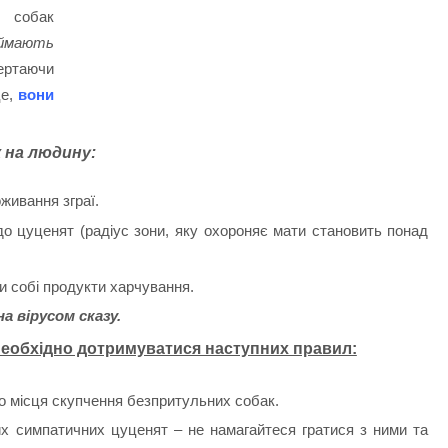
 собак
иймають
ертаючи
це,
вони
 на людину:
живання зграї.
о цуценят (радіус зони, яку охороняє мати становить понад
и собі продукти харчування.
а вірусом сказу.
необхідно дотримуватися наступних правил:
до місця скупчення безпритульних собак.
х симпатичних цуценят – не намагайтеся гратися з ними та