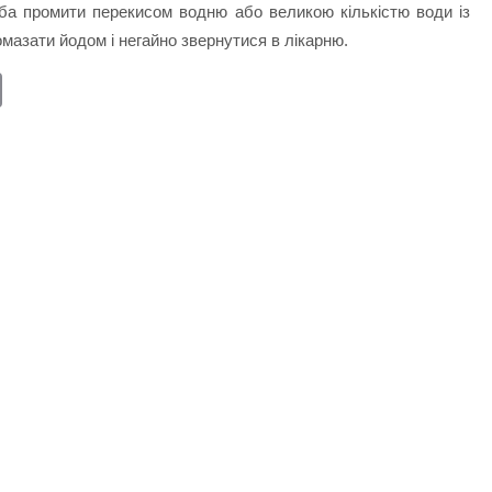
ба промити перекисом водню або великою кількістю води із
мазати йодом і негайно звернутися в лікарню.
E
m
ail