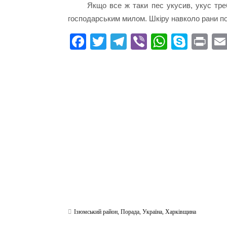
Якщо все ж таки пес укусив, укус тре
господарським милом. Шкіру навколо рани по
Fa
T
Te
Vi
W
S
Pr
ce
wi
le
be
ha
ky
in
bo
tte
gr
r
ts
pe
t
ok
r
a
A
m
pp
Ізюмський район
,
Порада
,
Україна
,
Харківщина