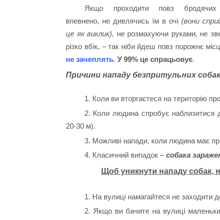
Якщо проходити повз бродячих
впевнено, не дивлячись їм в очі
(вони спр
це як виклик),
не розмахуючи руками, не зв
різко вбік, – так ніби йдеш повз порожнє міс
не зачеплять
.
У 99% це спрацьовує
.
Причини нападу безпритульних собак
1. Коли ви вторгаєтеся на територію про
2. Коли людина спробує наблизитися д
20-30 м).
3. Можливі напади, коли людина має пр
4. Класичний випадок –
собака заражен
Щоб уникнути нападу собак, 
1. На вулиці намагайтеся не заходити 
2. Якщо ви бачите на вулиці маленьки