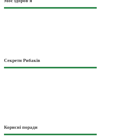
Моє здоров’я
Секрети Рибаків
Корисні поради