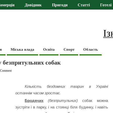
омерція
Довідник
Пригоди
Статті
Готелі
Із
я
Міська влада
Освіта
Спорт
Область
у безпритульних собак
 Comment
Кількість бездомних тварин в Україні
останнім часом зростає.
Бродячих
(безпритульних)
собак можна
зустріти і в парку, і на стоянці біля будинку, і навіть