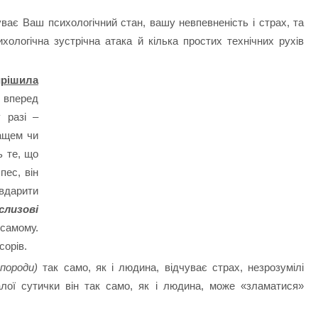
ває Ваш психологічний стан, вашу невпевненість і страх, та
хологічна зустрічна атака й кілька простих технічних рухів
ирішила
 вперед
 разі –
лащем чи
 те, що
пес, він
 вдарити
 слизові
самому.
сорів.
 породи)
так само, як і людина, відчуває страх, незрозумілі
алої сутички він так само, як і людина, може «зламатися»