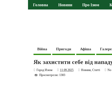
Головна
Новини
Про Ізюм
К
Війна
Пригоди
Афіша
Галере
Як захистити себе від напад
Город Изюм
11.09.2025
Новини
,
Статті
No
Просмотрели: 1303