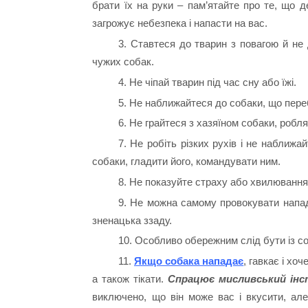
брати їх на руки – пам’ятайте про те, що д
загрожує небезпека і напасти на вас.
3. Ставтеся до тварин з повагою й не 
чужих собак.
4. Не чіпай тварин під час сну або їжі.
5. Не наближайтеся до собаки, що переб
6. Не грайтеся з хазяїном собаки, робля
7. Не робіть різких рухів і не наближ
собаки, гладити його, командувати ним.
8. Не показуйте страху або хвилюванн
9. Не можна самому провокувати напад 
зненацька ззаду.
10. Особливо обережним слід бути із с
11.
Якщо собака нападає
,
гавкає і хоч
а також тікати.
Спрацює мисливський ін
виключено, що він може вас і вкусити, але