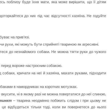
есь поблизу буде їхня мати, яка може вирішити, що її дітям
доторкайтеся до них під час відсутності хазяїна. Не годуйте
уває на прив’язі.
чи рухи, які можуть бути сприйняті твариною як агресивні.
айтеся до незнайомого собаки. Не можна тягти руки до чужого
я перед вороже настроєним собакою.
собаки, кричати на неї й хазяїна, махати руками, підходити
обаками в намордниках на коротких мотузках.
е вкусити, ні в якому разі не можна повертатися до неї спиною,
стинкт
– тварина неодмінно побіжить слідом і при цьому не
 це відбудеться тільки тоді, коли ви повернетеся до нього