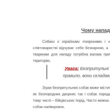
Чому напад
Собаки є зграйними тваринами і н
співтоваристві відчуває себе безкарною, а
тваринам для нападу потрібна вагома при
територію.
Увага:
Безпритульні 
правило, вони складают
Зграя безпритульних собак може містит
як безпородних дворняг, так і собак пород
тому числі – бійцівських порід. Часто можна 
собак-напівкровок.