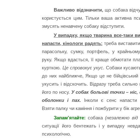
Важливо відзначити,
що собака відчу
користується цим. Тільки ваша активна пси
змусять ненавчену собаку відступити.
У випадку, якщо тварина все-таки в
напасти, кінологи радять:
треба виставити
парасольку, сумку, портфель, у крайньому
руку. Якщо вдасться, її краще обмотати п
курткою.
Це спровокує укус.
Собаки кусають
до них найближче, Якщо це не бійцівський 
укусить і відскочить. Відразу треба сильно
його по носу.
У собак больові точки – ніс,
оболонки і пах.
Інколи є сенс напасти 
Взяти палку чи каміння і пожбурити у бік агре
Запам’ятайте:
собака
(незалежно від
ситуації його бентежать і у випадку невд
психологічно.