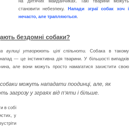
на дитячих майданчиках. Такі тварини можуть
становити небезпеку.
Напади зграї собак хоч і
нечасто, але трапляються
.
ають бездомні собаки?
а вулиці утворюють цілі спільноти.
Собака в такому
 напад — це інстинктивна дія тварини. У більшості випадків
чина, але вони можуть просто намагатися захистити свою
собаки можуть нападати поодинці, але, як
ь загрозу у зграях від п’яти і більше.
и в собі
истих, у
зустріти