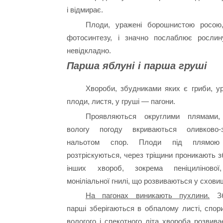
і відмирає.
Плоди, уражені борошнистою росою,
фотосинтезу, і значно послаблює рослин
невідкладно.
Парша яблуні і парша груші
Хвороби, збудниками яких є гри­би, 
плоди, листя, у гру­ші — пагони.
Проявляються округ­лими плямам
вологу пого­ду вкриваються оливково-з
нальотом спор. Плоди під плямою
розтріскуються, через тріщини проникають з
інших хвороб, зокрема пеніцилінової,
моніліальної гни­лі, що розвиваються у сховищ
На пагонах виникають пухлини.
Зб
парші зберігаються в обпалому листі, спор
вологого і спекотного літа хвороба розвив