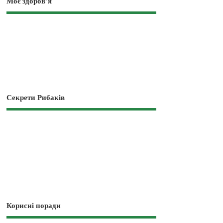
Моє здоров’я
Секрети Рибаків
Корисні поради