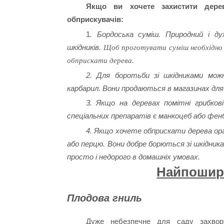
Якщо ви хочете захистити дере
обприскувачів:
1
. Бордоська суміш. Природний і ду
шкідників.
Щоб проготувати суміш необхідно 
обприскати дерева.
2. Для боротьби зі шкідниками мож
карбарил. Вони продаються в магазинах для
3. Якщо на деревах помітні грибков
спеціальних препаратів є манкоцеб або фен
4. Якщо хочете обприскати дерева орга
або перцю. Вони добре борються зі шкідник
просто і недорого в домашніх умовах.
Найпошире
Плодова гниль
Дуже небезпечне для саду захвор