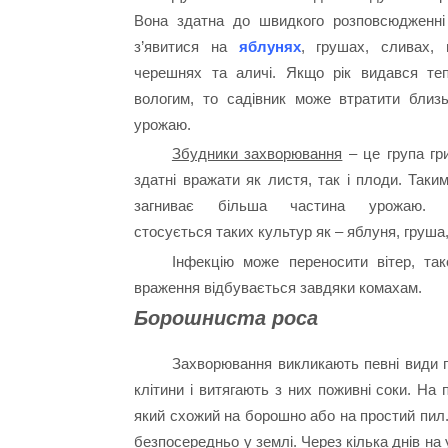
Вона здатна до швидкого розповсюдженні
з’явитися на
яблунях
, грушах, сливах, 
черешнях та аличі. Якщо рік видався те
вологим, то садівник може втратити близ
урожаю.
Збудники захворювання
– це група гр
здатні вражати як листя, так і плоди. Таки
загниває більша частина урожаю. З
стосується таких культур як –
яблуня, груша
Інфекцію може переносити вітер, та
враження відбувається завдяки комахам.
Борошниста роса
Захворювання викликають певні види г
клітини і витягають з них поживні соки. На
який схожий на борошно або на простий пил
безпосередньо у землі. Через кілька днів на