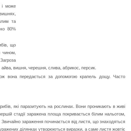
 і може
вишнях,
плим та
ько 80%
ибів, що
м чином,
агроза
, айва,
вишня, черешня, слива, абрикос, персик.
кож вона передається за допомогою крапель дощу. Часто
рибів, які паразитують на рослинах. Вони проникають в живі
 першій стадії заражена площа покривається білим нальотом,
. Звичайно зараження починається від листя, що знаходяться
 уражених ділянках утворюються виразки, а саме листя жовтіє