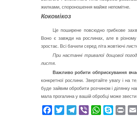
жилками, спороношення майже непомітне.
Кокомікоз
Це поширене повсюдно грибкове захв
Воно є завжди на рослинах, але в різному 
зростає. Всі бачили серед літа жовтіючі листо
При настанні тривалої дощової пого
листя.
Важливо робити обприскування вча
конкретної рослини. Звертайте увагу і на т
буде зайвим обробити розчином і ділянку на
мала прогалина у вашій обробці може звести 
Fa
T
Te
Vi
W
S
Pr
ce
wi
le
be
ha
ky
in
bo
tte
gr
r
ts
pe
t