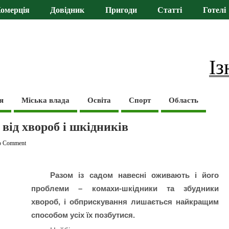
омерція
Довідник
Пригоди
Статті
Готелі
Із
я
Міська влада
Освіта
Спорт
Область
 від хвороб і шкідників
o Comment
Разом із садом навесні оживають і його
проблеми – комахи-шкідники та збудники
хвороб, і обприскування лишається найкращим
способом усіх їх позбутися.