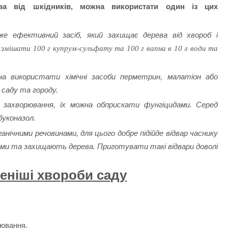
ва від шкідників, можна використати один із цих
же ефективний засіб, який захищає дерева від хвороб і
змішати 100 г купрум-сульфату та 100 г вапна в 10 л води та
на використати хімічні засоби перметрин, малатіон або
 саду та городу.
і захворювання, їх можна обприскати фунгіцидами. Серед
буконазол.
нічними речовинами, для цього добре підійде відвар часнику
ами та захищають дерева. Приготувати такі відвари доволі
ніші хвороби саду
ювання.