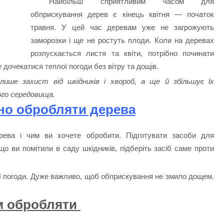
Найбільш сприятливим часом для
обприскування дерев є кінець квітня — початок
травня. У цей час деревам уже не загрожують
заморозки і ще не ростуть плоди. Коли на деревах
розпускається листя та квіти, потрібно починати
 дочекатися теплої погоди без вітру та дощів.
лише захист від шкідників і хвороб, а ще й збільшує їх
ого середовища.
но обробляти дерева
рева і чим ви хочете обробити. Підготувати засоби для
о ви помітили в саду шкідників, підберіть засіб саме проти
ої погоди. Дуже важливо, щоб обприскування не змило дощем.
м обробляти