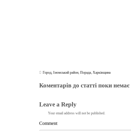
ok
r
a
A
m
pp
Город
,
Ізюмський район
,
Порада
,
Харківщина
Коментарів до статті поки немає
Leave a Reply
Your email address will not be published.
Comment