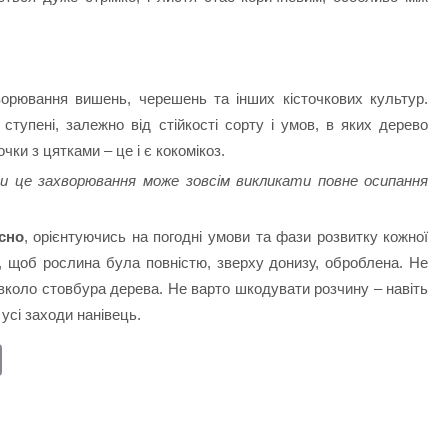
орювання вишень, черешень та інших кісточкових культур.
ступені, залежно від стійкості сорту і умов, в яких дерево
чки з цятками – це і є кокомікоз.
ди це захворювання може зовсім викликати повне осипання
сно
, орієнтуючись на погодні умови та фази розвитку кожної
е, щоб рослина була повністю, зверху донизу, оброблена. Не
вколо стовбура дерева. Не варто шкодувати розчину – навіть
усі заходи нанівець.
E
m
ail