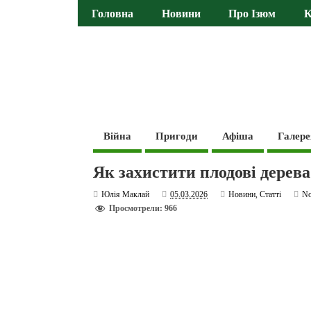
Головна
Новини
Про Ізюм
К
Війна
Пригоди
Афіша
Галере
Як захистити плодові дерева
Юлія Маклай
05.03.2026
Новини
,
Статті
N
Просмотрели: 966