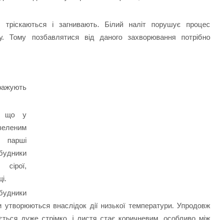
 тріскаються і загнивають. Білий наліт порушує процес
у. Тому позбавлятися від даного захворювання потрібно
уражують
и, що у
еле­ним
 парші
буд­ники
 сірої,
і.
уд­ники
и утворюються внаслідок дії низької температури. Упродовж
ається дуже стрімко, і листя стає коричневим, особливо між