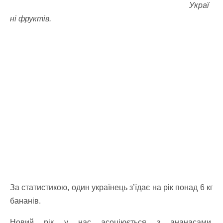
Украї
ні фруктів.
За статистикою, один українець з’їдає на рік понад 6 кг
бананів.
Новий рік у нас асоціюється з ананасами,