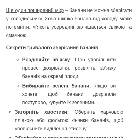
Ще один поширений міф
– банани не можна зберігати
у холодильнику. Хоча шкірка банана від холоду може
потемніти, м’якоть усередині залишається свіжою та
смачною.
Секрети тривалого зберігання бананів
Розділяйте зв’язку:
Щоб уповільнити
процес дозрівання, розділіть зв’язку
бананів на окремі плоди.
Вибирайте зелені банани:
Якщо ви
хочете, щоб банани дозрівали
поступово, купуйте їх зеленими.
Загорніть хвостики:
Оберніть харчовою
плівкою або фольгою кінчики бананів, щоб
уповільнити виділення етилену.