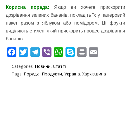
Корисна порада:
Якщо ви хочете прискорити
дозрівання зелених бананів, покладіть їх у паперовий
пакет разом з яблуком або помідором. Ці фрукти
виділяють етилен, який прискорить процес дозрівання
бананів.
F
T
T
Vi
W
S
Pr
E
ac
w
el
b
h
k
in
m
Categories:
Новини
,
Статті
e
itt
e
er
at
y
t
ai
Tags:
Порада
,
Продукти
,
Україна
,
Харківщина
b
er
gr
s
p
l
o
a
A
e
o
m
p
k
p