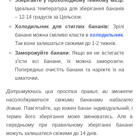
Зберігайте у прохолодному темному місці:
Ідеальна температура для зберігання бананів
– 12-14 градусів за Цельсієм.
Холодильник для стиглих бананів:
Зрілі
банани можна сміливо класти в
холодильник
.
Так вони залишаться свіжими до 1-2 тижнів.
Заморожуйте банани:
Якщо ви не встигаєте
з’їсти всі банани, їх можна заморозити.
Попередньо очистіть банани та наріжте їх на
шматочки.
Дотримуючись цих простих правил, ви зможете
насолоджуватися свіжими бананами набагато
довше.
Пам’ятайте, що кожен банан індивідуальний, і
термін його зберігання може змінюватись. Але в
середньому при правильному зберіганні банани
можуть залишатися свіжими до 14 днів.