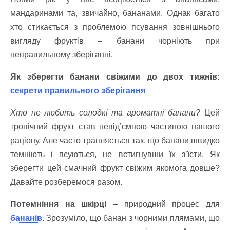
мандаринами та, звичайно, бананами. Однак багато
хто стикається з проблемою псування зовнішнього
вигляду фруктів – банани чорніють при
неправильному зберіганні.
Як зберегти банани свіжими до двох тижнів:
секрети правильного зберігання
Хто не любить солодкі та ароматні банани?
Цей
тропічний фрукт став невід’ємною частиною нашого
раціону. Але часто трапляється так, що банани швидко
темніють і псуються, не встигнувши їх з’їсти. Як
зберегти цей смачний фрукт свіжим якомога довше?
Давайте розберемося разом.
Потемніння на шкірці
– природний процес для
бананів
. Зрозуміло, що банан з чорними плямами, що