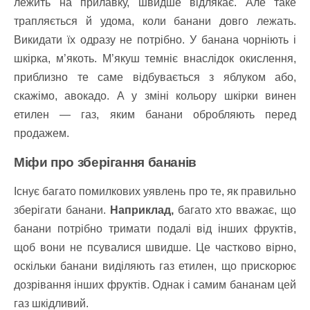
лежить на прилавку, швидше відлякає. Але таке
трапляється й удома, коли банани довго лежать.
Викидати їх одразу не потрібно. У банана чорніють і
шкірка, м’якоть. М’якуш темніє внаслідок окислення,
приблизно те саме відбувається з яблуком або,
скажімо, авокадо. А у зміні кольору шкірки винен
етилен — газ, яким банани обробляють перед
продажем.
Міфи про зберігання бананів
Існує багато помилкових уявлень про те, як правильно
зберігати банани.
Наприклад,
багато хто вважає, що
банани потрібно тримати подалі від інших фруктів,
щоб вони не псувалися швидше. Це частково вірно,
оскільки банани виділяють газ етилен, що прискорює
дозрівання інших фруктів. Однак і самим бананам цей
газ шкідливий.