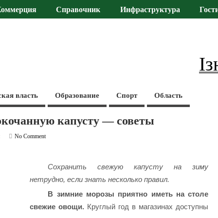
Коммерция
Справочник
Инфраструктура
Гост
Із
ская власть
Образование
Спорт
Область
окочанную капусту — советы
и
No Comment
Сохранить свежую капусту на зиму
нетрудно, если знать несколько правил.
В зимние морозы приятно иметь на столе
свежие овощи.
Круглый год в магазинах доступны