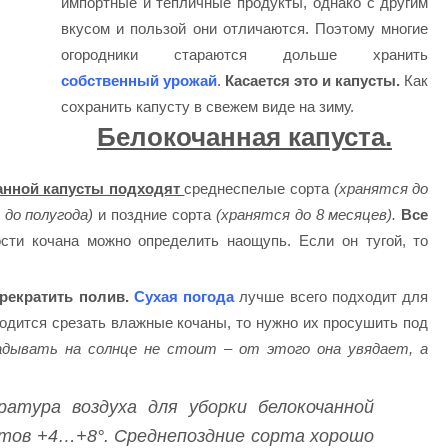
импортные и тепличные продукты, однако с другим
вкусом и пользой они отличаются. Поэтому многие
огородники стараются дольше хранить
собственный урожай
.
Касается это и капусты.
Как
сохранить капусту в свежем виде на зиму.
Белокочанная капуста.
анной капусты подходят
среднеспелые сорта
(хранятся до
 до полугода)
и поздние сорта
(хранятся до 8 месяцев).
Все
ти кочана можно определить наощупь. Если он тугой, то
прекратить полив.
Сухая погода
лучше всего подходит для
одится срезать влажные кочаны, то нужно их просушить под
дывать на солнце не стоит – от этого она увядает, а
атура воздуха для уборки белокочанной
тов +4…+8°. Среднепоздние сорта хорошо