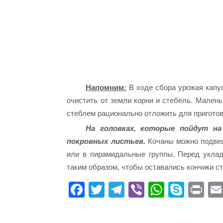
Напомним:
В ходе сбора урожая капу
очистить от земли корни и стебель. Мален
стеблем рационально отложить для пригото
На головках, которые пойдут на
покровных листьев.
Кочаны можно подвеш
или в пирамидальные группы. Перед уклад
таким образом, чтобы оставались кончики ст
Fa
T
Te
Vi
W
S
Pr
ce
wi
le
be
ha
ky
in
bo
tte
gr
r
ts
pe
t