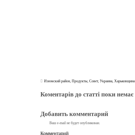
ok
r
a
A
m
pp
Изюмский район
,
Продукты
,
Совет
,
Украина
,
Харьковщина
Коментарів до статті поки немає
Добавить комментарий
Ваш e-mail не будет опубликован.
Комментарий