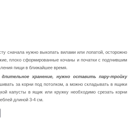
сту сначала нужно выкопать вилами или лопатой, осторожно
ькие, плохо сформированные кочаны и початки с подгнившим
вления пищи в ближайшее время.
 длительное хранение, нужно оставить пару-тройку
ивать за корни под потолком, а можно складывать в ящики
кой капусты в ящик или кружку необходимо срезать корни
еблей длиной 3-4 см.
E
m
ail