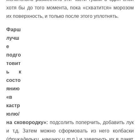
хотя бы до того момента, пока «схватится» морозом
их поверхность, и только после этого уплотнять.
Фарш
лучш
е
подго
товит
ь к
состо
янию
«в
кастр
юлю/
на сковородку»:
подсолить поперчить, добавить лук
и т.д. Затем можно сформовать из него колбаски
(фрикадельки, начинку и т.п.)
и завернуть их в пакет.