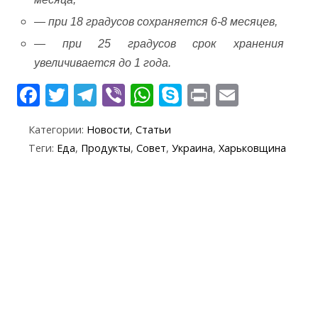
— при 18 градусов сохраняется 6-8 месяцев,
— при 25 градусов срок хранения
увеличивается до 1 года.
F
T
T
Vi
W
S
Pr
E
ac
w
el
b
h
k
in
m
Категории:
Новости
,
Статьи
e
itt
e
er
at
y
t
ai
Теги:
Еда
,
Продукты
,
Совет
,
Украина
,
Харьковщина
b
er
gr
s
p
l
o
a
A
e
o
m
p
k
p