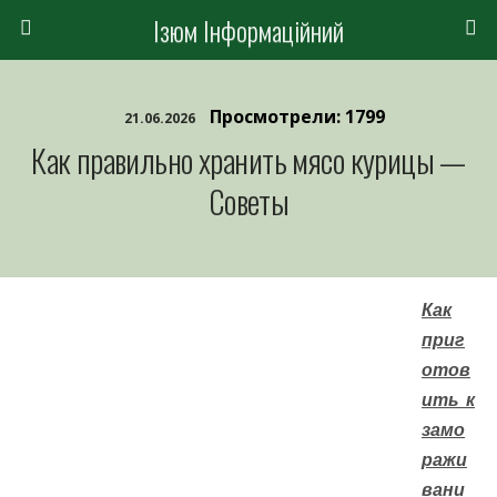
Ізюм Інформаційний
Просмотрели: 1799
21.06.2026
Как правильно хранить мясо курицы —
Советы
Как
приг
отов
ить к
замо
ражи
вани