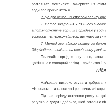
розгляньте можливість використання фільт
води або прокип’ятіть її.
Існує два основних способи поливу орхі
1. Метод занурення. Для цього знадоб
а потім опустіть горщик з орхідеєю у воду 
горщика та переконайтеся, що тарілка з-під
2. Метод звичайного поливу за допом
Зберігайте вологість на середньому рівні,
Поливайте орхідею регулярно, зазвич
цвітіння, а в холодний період – приблизно 1 р
Під
Найкраще використовувати добрива, с
мікроелементи та поживні речовини, які спри
Під час періоду активного росту та цві
регулярно додати добрива, щоб загально пі