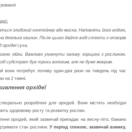
рованої
деї:
иться глибокий контейнер або миска. Наповніть його водою,
на декілька хвилин. Після цього дайте воді стекти з отворів
 орхідеї суха.
огою лійки. Важливо уникнути заливу горщика з рослиною.
 щоб субстрат був трохи вологим, але не дуже мокрим.
ай вона потребує поливу один-два рази на тиждень під час
аз на 2 тижні.
живлення орхідеї
пеціально розроблені для орхідей. Вони містять необхідні
яють здоровому росту та розвитку рослин.
тіння орхідей, який зазвичай припадає на весну-літо, бажано
дтримати стан рослини.
У період спокою, зазвичай взимку,