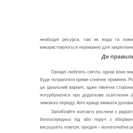
необхідні ресурси, такі як вода та пож
використовуються переважно для закріпленн
Де правил
Орхідеї люблять світло, однак воно має
буде потрапляти пряме сонячне проміння. Розм
це ідеальний варіант, адже північна сторон
потурбуватися про додаткове освітлення
(
зимового періоду, його краще вмикати дозован
Запобігайте контакту рослини з радіа
безпосередньо під або поруч з обігріва
висушують повітря, орхідея – вологолюбна р