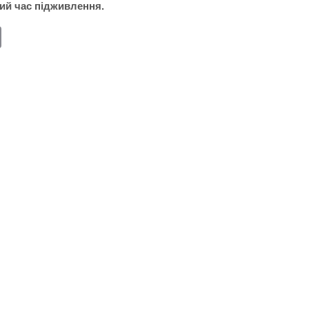
ий час підживлення.
E
m
ail