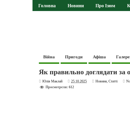
Головна
Новини
Про Ізюм
К
Війна
Пригоди
Афіша
Галере
Як правильно доглядати за 
Юлія Маклай
25.10.2025
Новини
,
Статті
N
Просмотрели: 612