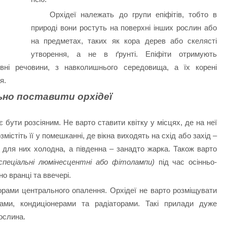
Орхідеї належать до групи епіфітів, тобто в
природі вони ростуть на поверхні інших рослин або
на предметах, таких як кора дерев або скелясті
утворення, а не в ґрунті.
Епіфіти отримують
ивні речовини, з навколишнього середовища, а їх корені
я.
ьно поставити орхідеї
 бути розсіяним. Не варто ставити квітку у місцях, де на неї
істіть її у помешканні, де вікна виходять на схід або захід –
а для них холодна, а південна – занадто жарка. Також варто
спеціальні люмінесцентні або фітолампи)
під час осінньо-
о вранці та ввечері.
торами центрального опалення. Орхідеї не варто розміщувати
чами, кондиціонерами та радіаторами. Такі прилади дуже
ослина.