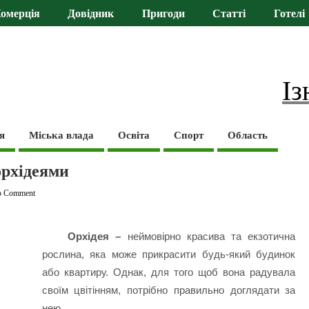
омерція
Довідник
Пригоди
Статті
Готелі
Із
я
Міська влада
Освіта
Спорт
Область
орхідеями
o Comment
Орхідея –
неймовірно красива та екзотична
рослина, яка може прикрасити будь-який будинок
або квартиру. Однак, для того щоб вона радувала
своїм цвітінням, потрібно правильно доглядати за
нею.