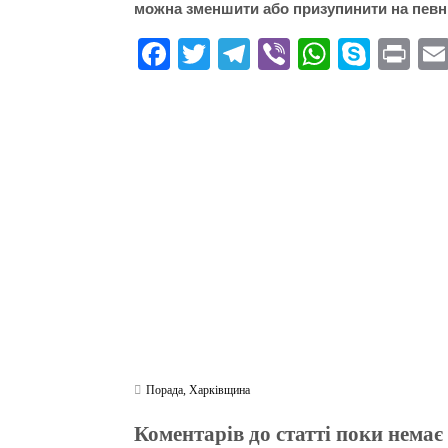
можна зменшити або призупинити на певн
Fa
T
Te
Vi
W
S
Pr
ce
wi
le
be
ha
ky
in
bo
tte
gr
r
ts
pe
t
ok
r
a
A
m
pp
Порада
,
Харківщина
Коментарів до статті поки немає