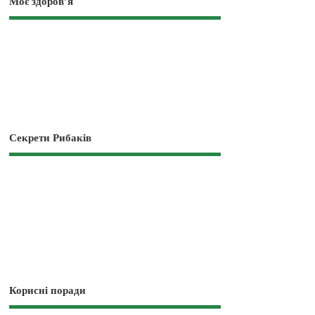
Моє здоров’я
Секрети Рибаків
Корисні поради