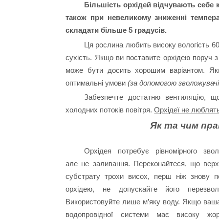
Більшість орхідей відчувають себе к
також при невеликому зниженні темпера
складати більше 5 градусів.
Ця рослина любить високу вологість 6
сухість. Якщо ви поставите орхідею поруч з
може бути досить хорошим варіантом. Як
оптимальні умови
(за допомогою зволожувач
Забезпечте достатню вентиляцію, що
холодних потоків повітря.
Орхідеї не люблят
Як та чим пр
Орхідея потребує рівномірного звол
але не заливання. Переконайтеся, що верх
субстрату трохи висох, перш ніж знову п
орхідею, не допускайте його перезвол
Використовуйте лише м’яку воду. Якщо ваш
водопровідної системи має високу жорс