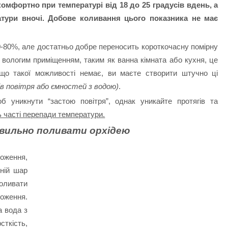
омфортно при температурі від 18 до 25 градусів вдень, а
тури вночі. Добове коливання цього показника не має
0-80%, але достатньо добре переносить короткочасну помірну
 вологим приміщенням, таким як ванна кімната або кухня, це
що такої можливості немає, ви маєте створити штучно ці
ів повітря або ємностей з водою)
.
б уникнути “застою повітря”, однак уникайте протягів та
ь часті перепади температури.
авильно поливати орхідею
оження,
ній шар
оливати
оження.
а вода з
ткість,