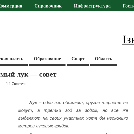
Коммерция
Справочник
Инфраструктура
Гост
Із
ская власть
Образование
Спорт
Область
имый лук — совет
и
1 Comment
Лук
– одни его обожают, другие терпеть не
могут, а третьи год за годом, но все же
выделяют на своих участках хотя бы несколько
метров луковых грядок.