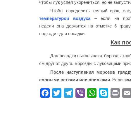
чтобы лук успел укорениться, но не выпусти
Чтобы определить точный срок, сле
температурой воздуха
– если на прот
недели она держится на отметке 6 граду
подходит для посадки.
Как по
Для посадки выкапывают борозды глуб
см друг от друга. Борозды с луковицами при
После наступления морозов гряд
еловыми ветками или опилками.
Если зим
Fa
T
Te
Vi
W
S
Pr
ce
wi
le
be
ha
ky
in
bo
tte
gr
r
ts
pe
t
ok
r
a
A
m
pp