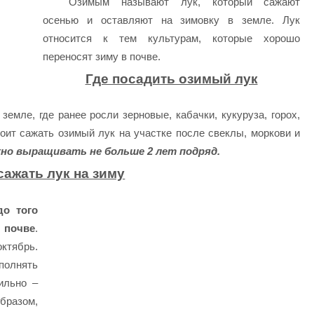
Озимым называют лук, который сажают
осенью и оставляют на зимовку в земле. Лук
относится к тем культурам, которые хорошо
переносят зиму в почве.
Где посадить озимый лук
емле, где ранее росли зерновые, кабачки, кукуруза, горох,
оит сажать озимый лук на участке после свеклы, моркови и
но выращивать не больше 2 лет подряд.
сажать лук на зиму
до того
 почве
.
ктябрь.
полнять
ильно –
бразом,