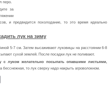
л перо.
дите за
яжении
сов, и предвидится похолодание, то это время идеально
садить лук на зиму
иной 5-7 см. Затем высаживают луковицы на расстоянии 6-8
сыпают сухой землей. После посадки лук не поливают.
ку с луком желательно посыпать опавшими листьями,
а бесснежная, то лук сверху надо накрыть агроволокном.
E
m
ail