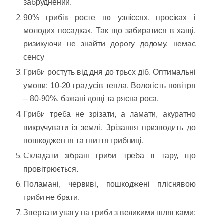
забруднений.
90% грибів росте по узліссях, просіках і
молодих посадках
. Так що забиратися в хащі,
ризикуючи не знайти дорогу додому, немає
сенсу.
Гриби ростуть від дня до трьох діб
. Оптимальні
умови: 10-20 градусів тепла. Вологість повітря
– 80-90%, бажані дощі та рясна роса.
Гриби треба не зрізати, а ламати, акуратно
викручувати із землі
. Зрізання призводить до
пошкодження та гниття грибниці.
Складати зібрані гриби треба в тару, що
провітрюється
.
Поламані, червиві, пошкоджені пліснявою
гриби не брати
.
Звертати увагу на гриби з великими шляпками
: