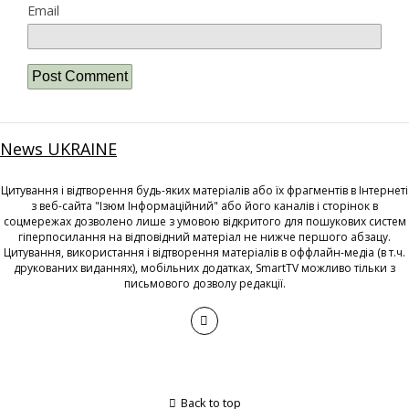
Email
News UKRAINE
Цитування і відтворення будь-яких матеріалів або їх фрагментів в Інтернеті
з веб-сайта "Ізюм Інформаційний" або його каналів і сторінок в
соцмережах дозволено лише з умовою відкритого для пошукових систем
гіперпосилання на відповідний матеріал не нижче першого абзацу.
Цитування, використання і відтворення матеріалів в оффлайн-медіа (в т.ч.
друкованих виданнях), мобільних додатках, SmartTV можливо тільки з
письмового дозволу редакції.
Back to top