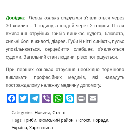
Довідка:
Перші ознаки отруєння
з’являються через
30 хвилин – 1 годину, а іноді й через 2 години. Після
вживання отруйних грибів виникає нудота, блювота,
сильні болі в животі, діарея. Губи й нігті синіють, пульс
уповільнюється, серцебиття слабшає, з’являються
судоми. Загальний стан людини різко погіршується.
При перших ознаках отруєння необхідно терміново
викликати професійних медиків, які нададуть
постраждалому належну медичну допомогу.
F
T
T
Vi
W
S
Pr
E
ac
w
el
b
h
k
in
m
Categories:
Новини
,
Статті
e
itt
e
er
at
y
t
ai
Tags:
Гриби
,
Ізюмський район
,
Лісгосп
,
Порада
,
b
er
gr
s
p
l
Україна
,
Харківщина