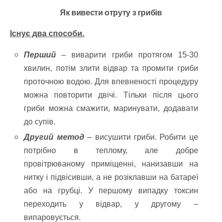
Як вивести отруту з грибів
Існує два способи.
Перший
– виварити гриби протягом 15-30
хвилин, потім злити відвар та промити гриби
проточною водою. Для впевненості процедуру
можна повторити двічі. Тільки після цього
гриби можна смажити, маринувати, додавати
до супів.
Другий метод
– висушити гриби. Робити це
потрібно в теплому, але добре
провітрюваному приміщенні, нанизавши на
нитку і підвісивши, а не розіклавши на батареї
або на грубці. У першому випадку токсин
переходить у відвар, у другому –
випаровується.