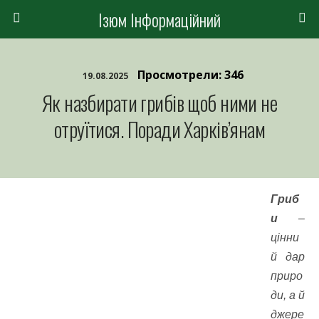
Ізюм Інформаційний
Просмотрели: 346
19.08.2025
Як назбирати грибів щоб ними не
отруїтися. Поради Харків’янам
Гриб
и
–
цінни
й дар
приро
ди, а й
джере