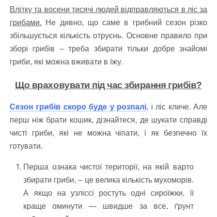
Влітку та восени тисячі людей відправляються в ліс за
грибами.
Не дивно, що саме в грибний сезон різко
збільшується кількість отруєнь. Основне правило при
зборі грибів – треба збирати тільки добре знайомі
гриби, які можна вживати в їжу.
Що враховувати під час збирання грибів?
Сезон грибів скоро буде у розпалі
, і ліс кличе.
Але
перш ніж брати кошик, дізнайтеся, де шукати справді
чисті гриби, які не можна чіпати, і як безпечно їх
готувати.
Перша ознака чистої території
, на якій варто
збирати гриби, – це велика кількість мухоморів.
А якщо на узліссі ростуть одні сироїжки, її
краще оминути — швидше за все, ґрунт