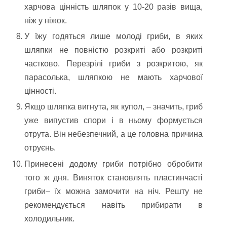
харчова цінність шляпок у 10-20 разів вища,
ніж у ніжок.
У їжу годяться лише молоді гриби
, в яких
шляпки не повністю розкриті або розкриті
частково. Перезрілі гриби з розкритою, як
парасолька, шляпкою не мають харчової
цінності.
Якщо шляпка вигнута, як купол
, – значить, гриб
уже випустив спори і в ньому формується
отрута. Він небезпечний, а це головна причина
отруєнь.
Принесені додому гриби потрібно обробити
того ж дня
. Виняток становлять пластинчасті
гриби– їх можна замочити на ніч. Решту не
рекомендується навіть прибирати в
холодильник.