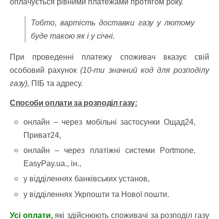
оплачується рівними платежами протягом року.
Тобто, вартість доставки газу у лютому
буде такою як і у січні.
При проведенні платежу споживач вказує свій
особовий рахунок
(10-ти значний код для розподілу
газу),
ПІБ та адресу.
Способи оплати за розподіл газу:
онлайн – через мобільні застосунки Ощад24,
Приват24,
онлайн – через платіжні системи Portmone,
EasyPay.ua., ін.,
у відділеннях банківських установ,
у відділеннях Укрпошти та Нової пошти.
Усі оплати,
які здійснюють споживачі за розподіл газу