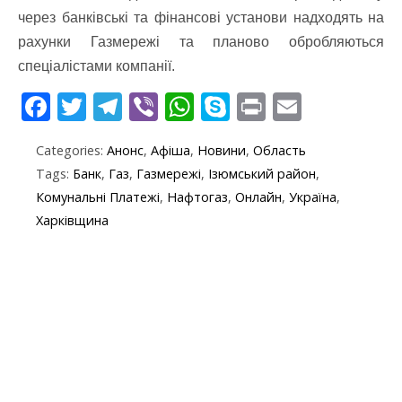
через банківські та фінансові установи надходять на
рахунки Газмережі та планово обробляються
спеціалістами компанії.
F
T
T
Vi
W
S
Pr
E
ac
w
el
b
h
k
in
m
Categories:
Анонс
,
Афіша
,
Новини
,
Область
e
itt
e
er
at
y
t
ai
Tags:
Банк
,
Газ
,
Газмережі
,
Ізюмський район
,
b
er
gr
s
p
l
Комунальні Платежі
,
Нафтогаз
,
Онлайн
,
Україна
,
o
a
A
e
Харківщина
o
m
p
k
p