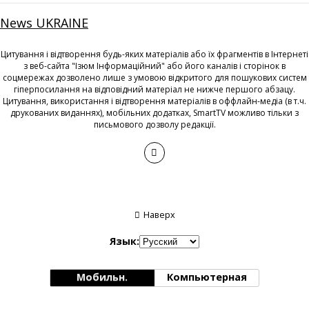
News UKRAINE
Цитування і відтворення будь-яких матеріалів або їх фрагментів в Інтернеті
з веб-сайта "Ізюм Інформаційний" або його каналів і сторінок в
соцмережах дозволено лише з умовою відкритого для пошукових систем
гіперпосилання на відповідний матеріал не нижче першого абзацу.
Цитування, використання і відтворення матеріалів в оффлайн-медіа (в т.ч.
друкованих виданнях), мобільних додатках, SmartTV можливо тільки з
письмового дозволу редакції.
Наверх
Язык:
Мобильн.
Компьютерная