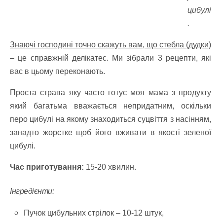
цибулі
.
Знаючі господині точно скажуть вам, що стебла (дудки)
– це справжній делікатес. Ми зібрали 3 рецепти, які
вас в цьому переконають.
Проста страва яку часто готує моя мама з продукту
який багатьма вважається непридатним, оскільки
перо цибулі на якому знаходиться суцвіття з насінням,
занадто жорстке щоб його вживати в якості зеленої
цибулі.
Час приготування:
15-20 хвилин.
Інгредієнти:
Пучок цибульних стрілок – 10-12 штук,