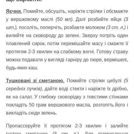
Яєчня.
Помийте, обсушіть, наріжте стрілки і обсмажте
у вершковому маслі
(50 мл).
Далі розбийте яйця
(3
шт.),
посоліть, поперчіть, розбавте молоком
(3 ст. л.)
і
вилийте на сковороду до зелені. Зверху потріть один
плавлений сирок, потім перемішайте масу і смажте її
протягом 2-3 хвилин на слабкому вогні. Готову страву
можна подавати у вигляді гарніру до пюре, вермішелі,
будь-яких каш.
Тушковані зі сметаною.
Помийте стрілки цибулі
(5
середніх пучків)
, дайте воді стекти і наріжте їх дрібно,
як на салат. У глибоку сковорідку з товстими стінками
покладіть 50 грам вершкового масла, розтопіть його і
викладіть сюди зелень.
Пропассеруйте її протягом 2-3 хвилин і залийте
густою сметаною
(3 ст. л.).
Для підкреслення