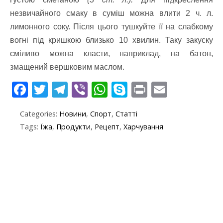
незвичайного смаку в суміш можна влити 2 ч. л.
лимонного соку. Після цього тушкуйте її на слабкому
вогні під кришкою близько 10 хвилин. Таку закуску
сміливо можна класти, наприклад, на батон,
змащений вершковим маслом.
F
T
T
Vi
W
S
Pr
E
ac
w
el
b
h
k
in
m
Categories:
Новини
,
Спорт
,
Статті
e
itt
e
er
at
y
t
ai
Tags:
Їжа
,
Продукти
,
Рецепт
,
Харчування
b
er
gr
s
p
l
o
a
A
e
o
m
p
k
p