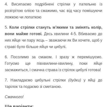
4. Висипаємо подрібнені стрілки у пательню із
розігрітою олією та смажимо, час від часу помішуючи
ложкою чи лопаткою
5.
Коли стрілки стануть м’якими та змінять колір,
вони майже готові.
Десь хвилини 4-5. Вбиваємо до
них яйце чи пару яєць – зважаючи як Ви хочете, щоб у
страві було більше яйця чи цибулі.
6. Посолимо за смаком. І зразу ж перемішуємо.
Готуємо ще півхвилини-хвилину, поки яйце
засмажиться, і смачна страва із стрілок цибулі готова!
7. Накладаємо цибульні стрілки
(дудки)
у яйці до
тарілок та подаємо зі сметаною.
Смачного!
Ще варіанти: