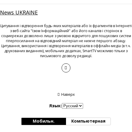
News UKRAINE
Цитування і відтворення будь-яких матеріалів або їх фрагментів в Інтернеті
з веб-сайта "Ізюм Інформаційний" або його каналів і сторінок в
соцмережах дозволено лише з умовою відкритого для пошукових систем
гіперпосилання на відповідний матеріал не нижче першого абзацу.
Цитування, використання і відтворення матеріалів в оффлайн-медіа (в т.ч.
друкованих виданнях), мобільних додатках, SmartTV можливо тільки з
письмового дозволу редакції.
Наверх
Язык:
Мобильн.
Компьютерная