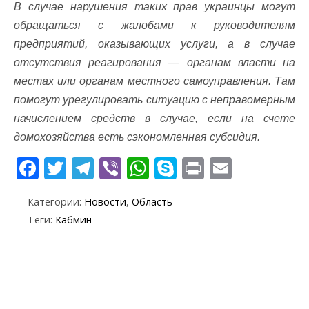
В случае нарушения таких прав украинцы могут
обращаться с жалобами к руководителям
предприятий, оказывающих услуги, а в случае
отсутствия реагирования — органам власти на
местах или органам местного самоуправления. Там
помогут урегулировать ситуацию с неправомерным
начислением средств в случае, если на счете
домохозяйства есть сэкономленная субсидия.
F
T
T
Vi
W
S
Pr
E
ac
w
el
b
h
k
in
m
Категории:
Новости
,
Область
e
itt
e
er
at
y
t
ai
Теги:
Кабмин
b
er
gr
s
p
l
o
a
A
e
o
m
p
k
p