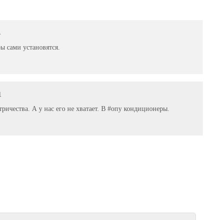
4
ы сами установятся.
1
ричества. А у нас его не хватает. В #опу кондиционеры.