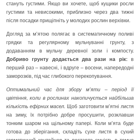
стануть густими. Якщо ви хочете, щоб кущики росли
густими та невисокими, приблизно через два тижні
після посадки прищіпніть у молодих рослин верхівки.
Догляд за м’ятою полягає в систематичному поливі
грядки та регулярному мульчуванні грунту, з
додаванням в мульчу деревної золи і компосту.
Добриво грунту додається два рази на рік:
в
перший раз – навесні, і вдруге – восени, напередодні
заморозків, під час глибокого перекопування.
Оптимальний час для збору м’яти – період її
цвітіння, коли в рослинах накопичується найбільша
кількість ефірних масел.
Щоб заготовити м’ятні листя
на зиму, їх потрібно добре просушити, розклавши
тонким шаром на щільному папері. Коли м’ята буде
готова до зберігання, складіть сухе листя в сухий