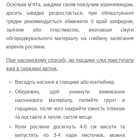
Оскільки м’ята, завдяки своїм повзучим кореневищам,
досить швидко розростається, при облаштуванні
грядки рекомендується обмежити її край шифером,
залізом або пластмасою, вкопавши смуги
обгороджувального матеріалу на глибину залягання
коренів рослини.
При насіннєвому способі, до посадки слід приступати
вже в середині квітня.
Висадіть насіння в горщики або контейнер.
Обережно, щоб уникнути вимивання
насіннєвого матеріалу, полийте грунт в
горщиках, після чого накрийте ємність плівкою
та поставте в тепле, світле місце.
Коли рослини досягнуть 4-6 см висоти та
випустять по 3-4 пари листочків, можна