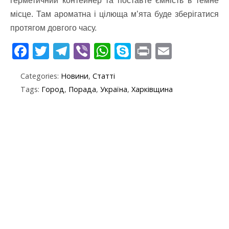
герметичний контейнер та поставте ємність в темне
місце. Там ароматна і цілюща м’ята буде зберігатися
протягом довгого часу.
F
T
T
Vi
W
S
Pr
E
ac
w
el
b
h
k
in
m
Categories:
Новини
,
Статті
e
itt
e
er
at
y
t
ai
Tags:
Город
,
Порада
,
Україна
,
Харківщина
b
er
gr
s
p
l
o
a
A
e
o
m
p
k
p