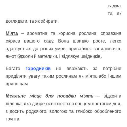
саджа
ти, як
доглядати, та як збирати.
М’ята
– ароматна та корисна рослина, справжня
окраса вашого саду. Вона швидко росте, легко
адаптується до різних умов, приваблює запилювачів,
як-от бджоли й метелики, і відлякує шкідників.
Багато
городників
не вважають за потрібне
приділяти увагу таким рослинам як м’ята або іншим
прянощам.
Ідеальне місце для посадки м’яти
– відкрита
ділянка, яка добре освітлюється сонцем протягом дня,
з досить родючого, вологою та глибоко обробленого
грунта.