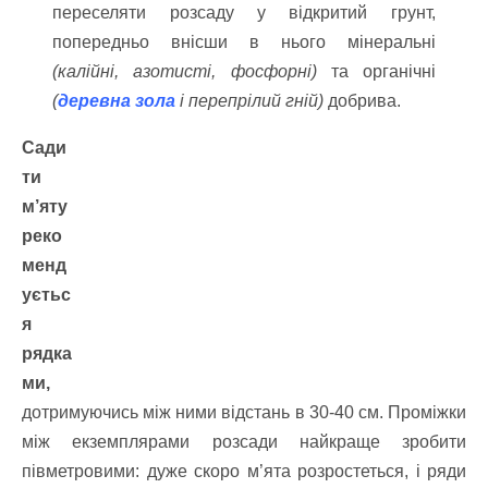
переселяти розсаду у відкритий грунт,
попередньо внісши в нього мінеральні
(калійні, азотисті, фосфорні)
та органічні
(
деревна зола
і перепрілий гній)
добрива.
Сади
ти
м’яту
реко
менд
уєтьс
я
рядка
ми,
дотримуючись між ними відстань в 30-40 см. Проміжки
між екземплярами розсади найкраще зробити
півметровими: дуже скоро м’ята розростеться, і ряди