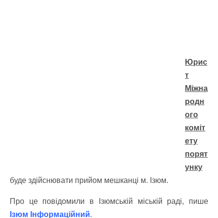
Юрис
т
Міжна
родн
ого
коміт
ету
порят
унку
буде здійснювати прийом мешканці м. Ізюм.
Про це повідомили в Ізюмській міській раді, пише
Ізюм Інформаційний
.