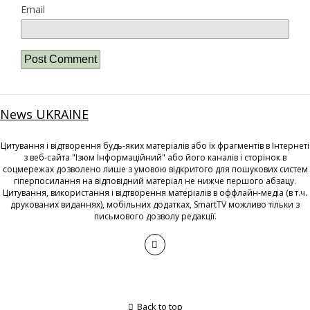
Email
News UKRAINE
Цитування і відтворення будь-яких матеріалів або їх фрагментів в Інтернеті
з веб-сайта "Ізюм Інформаційний" або його каналів і сторінок в
соцмережах дозволено лише з умовою відкритого для пошукових систем
гіперпосилання на відповідний матеріал не нижче першого абзацу.
Цитування, використання і відтворення матеріалів в оффлайн-медіа (в т.ч.
друкованих виданнях), мобільних додатках, SmartTV можливо тільки з
письмового дозволу редакції.
Back to top