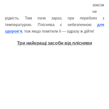
зовсім
не
рідкість. Тим паче зараз, при перебоях з
температурою. Пліснява є небезпечною
для
здоров’я
, тож якщо помітили її — одразу ж дійте!
Три найкращі засоби від плісняви