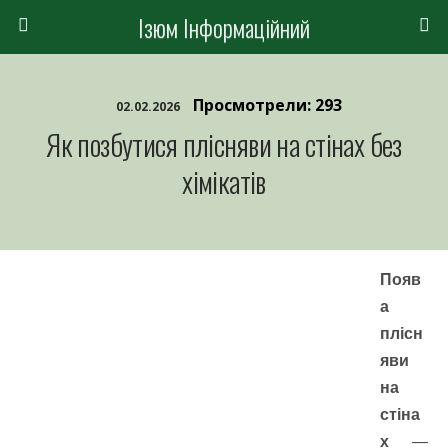
Ізюм Інформаційний
Просмотрели: 293
02.02.2026
Як позбутися плісняви на стінах без
хімікатів
Появ
а
плісн
яви
на
стіна
х
—