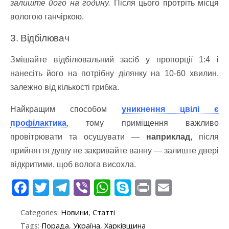
залиште його на годину.
Після цього протріть місця
вологою ганчіркою.
3. Відбілювач
Змішайте відбілювальний засіб у пропорції 1:4 і
нанесіть його на потрібну ділянку на 10-60 хвилин,
залежно від кількості грибка.
Найкращим способом
уникнення цвілі є
профілактика
, тому приміщення важливо
провітрювати та осушувати —
наприклад,
після
прийняття душу не закривайте ванну — залиште двері
відкритими, щоб волога висохла.
F
T
T
Vi
W
S
Pr
E
ac
w
el
b
h
k
in
m
Categories:
Новини
,
Статті
e
itt
e
er
at
y
t
ai
Tags:
Порада
,
Україна
,
Харківщина