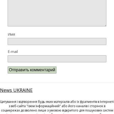
Имя
E-mail
News UKRAINE
Цитування і відтворення будь-яких матеріалів або їх фрагментів в Інтернеті
з веб-сайта "Ізюм Інформаційний" або його каналів і сторінок в
соцмережах дозволено лише з умовою відкритого для пошукових систем