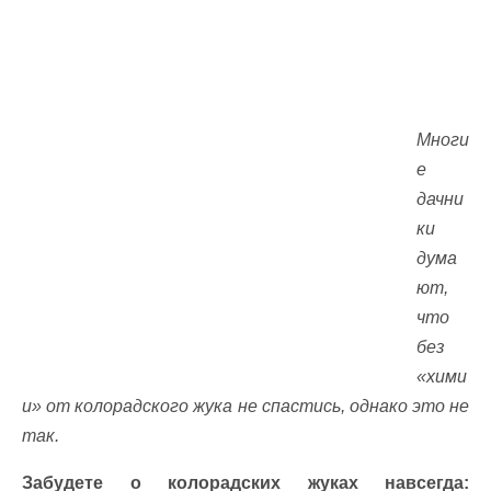
Многи
е
дачни
ки
дума
ют,
что
без
«хими
и» от колорадского жука не спастись, однако это не
так.
Забудете о колорадских жуках навсегда: