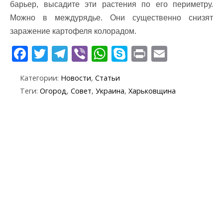
барьер, высадите эти растения по его периметру.
Можно в междурядье. Они существенно снизят
заражение картофеля колорадом.
F
T
T
Vi
W
S
Pr
E
ac
w
el
b
h
k
in
m
Категории:
Новости
,
Статьи
e
itt
e
er
at
y
t
ai
Теги:
Огород
,
Совет
,
Украина
,
Харьковщина
b
er
gr
s
p
l
o
a
A
e
o
m
p
k
p