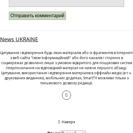
News UKRAINE
Цитування і відтворення будь-яких матеріалів або їх фрагментів в Інтернеті
з веб-сайта "Ізюм Інформаційний" або його каналів і сторінок в
соцмережах дозволено лише з умовою відкритого для пошукових систем
гіперпосилання на відповідний матеріал не нижче першого абзацу.
Цитування, використання і відтворення матеріалів в оффлайн-медіа (в т.ч.
друкованих виданнях), мобільних додатках, SmartTV можливо тільки з
письмового дозволу редакції.
Наверх