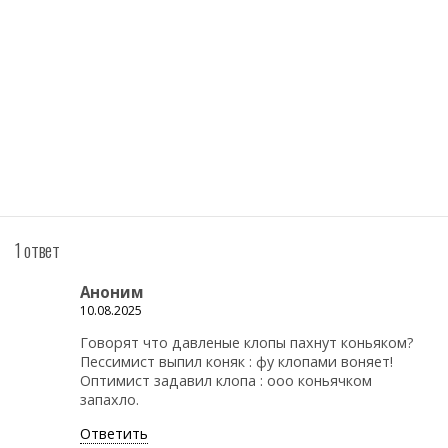
1 ответ
Аноним
10.08.2025
Говорят что давленые клопы пахнут коньяком?
Пессимист выпил коняк : фу клопами воняет!
Оптимист задавил клопа : ооо коньячком
запахло.
Ответить