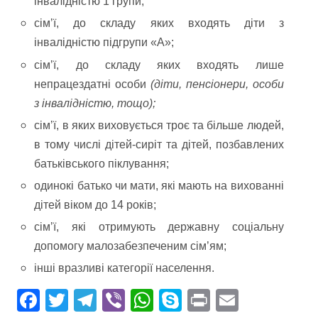
інвалідністю 1 групи;
сімʼї, до складу яких входять діти з
інвалідністю підгрупи «А»;
сімʼї, до складу яких входять лише
непрацездатні особи
(діти, пенсіонери, особи
з інвалідністю, тощо);
сімʼї, в яких виховується троє та більше людей,
в тому числі дітей-сиріт та дітей, позбавлених
батьківського піклування;
одинокі батько чи мати, які мають на вихованні
дітей віком до 14 років;
сімʼї, які отримують державну соціальну
допомогу малозабезпеченим сім’ям;
інші вразливі категорії населення.
F
T
T
Vi
W
S
Pr
E