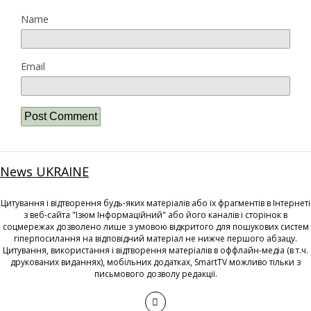
Name
Email
News UKRAINE
Цитування і відтворення будь-яких матеріалів або їх фрагментів в Інтернеті
з веб-сайта "Ізюм Інформаційний" або його каналів і сторінок в
соцмережах дозволено лише з умовою відкритого для пошукових систем
гіперпосилання на відповідний матеріал не нижче першого абзацу.
Цитування, використання і відтворення матеріалів в оффлайн-медіа (в т.ч.
друкованих виданнях), мобільних додатках, SmartTV можливо тільки з
письмового дозволу редакції.