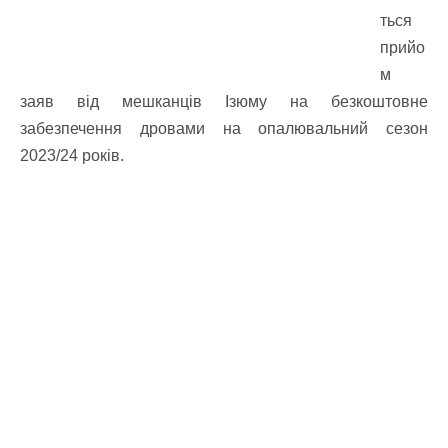
ться
прийо
м
заяв від мешканців Ізюму на безкоштовне
забезпечення дровами на опалювальний сезон
2023/24 років.