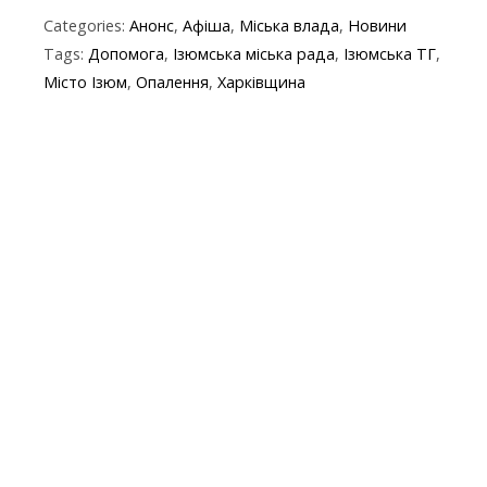
ac
w
el
b
h
k
in
m
Categories:
Анонс
,
Афіша
,
Міська влада
,
Новини
e
itt
e
er
at
y
t
ai
Tags:
Допомога
,
Ізюмська міська рада
,
Ізюмська ТГ
,
b
er
gr
s
p
l
Місто Ізюм
,
Опалення
,
Харківщина
o
a
A
e
o
m
p
k
p