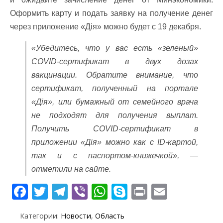
Оформить карту и подать заявку на получение денег
через приложение «Дія» можно будет с 19 декабря.
«Убедитесь, что у вас есть «зеленый»
COVID-сертификат в двух дозах
вакцинации. Обратите внимание, что
сертификат, полученный на портале
«Дія», или бумажный от семейного врача
не подходят для получения выплат.
Получить COVID-сертификат в
приложении «Дія» можно как с ID-картой,
так и с паспортом-книжечкой», —
отметили на сайте.
F
T
T
Vi
W
S
Pr
E
ac
w
el
b
h
k
in
m
Категории:
Новости
,
Область