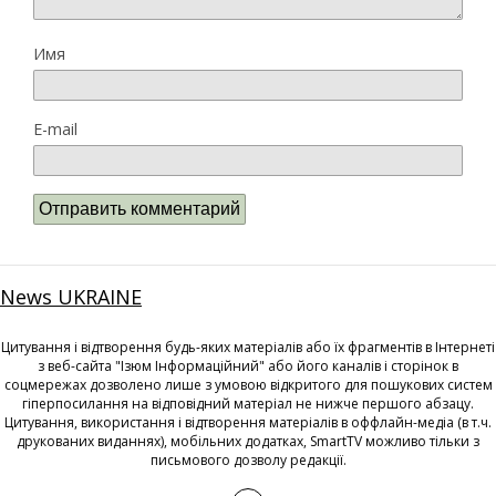
Имя
E-mail
News UKRAINE
Цитування і відтворення будь-яких матеріалів або їх фрагментів в Інтернеті
з веб-сайта "Ізюм Інформаційний" або його каналів і сторінок в
соцмережах дозволено лише з умовою відкритого для пошукових систем
гіперпосилання на відповідний матеріал не нижче першого абзацу.
Цитування, використання і відтворення матеріалів в оффлайн-медіа (в т.ч.
друкованих виданнях), мобільних додатках, SmartTV можливо тільки з
письмового дозволу редакції.