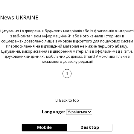
News UKRAINE
Цитування і відтворення будь-яких матеріалів або їх фрагментів в Інтернеті
з веб-сайта "Ізюм Інформаційний" або його каналів і сторінок в
соцмережах дозволено лише з умовою відкритого для пошукових систем
гіперпосилання на відповідний матеріал не нижче першого абзацу.
Цитування, використання і відтворення матеріалів в оффлайн-медіа (в т.ч.
друкованих виданнях), мобільних додатках, SmartTV можливо тільки з
письмового дозволу редакції.
Back to top
Language:
Mobile
Desktop