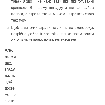
тільки якщо її не накривати при приготуванні
кришкою. В іншому випадку з’явиться зайва
волога, а страва стане м’якою і втратить свою
текстуру.
Щоб шматочки страви не липли до сковороди,
потрібно добре її розігріти, тільки потім влити
олію, а за хвилину починати готувати.
Але,
як ми
вже
згаду
вали,
щоб
досте
менно
знати,