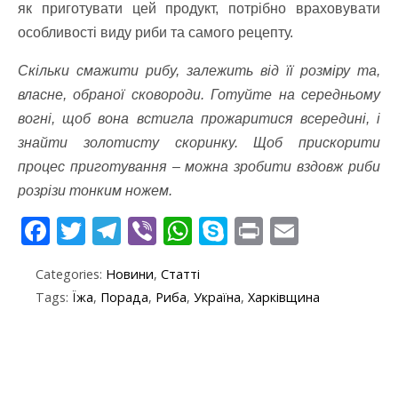
як приготувати цей продукт, потрібно враховувати
особливості виду риби та самого рецепту.
Скільки смажити рибу, залежить від її розміру та,
власне, обраної сковороди. Готуйте на середньому
вогні, щоб вона встигла прожаритися всередині, і
знайти золотисту скоринку. Щоб прискорити
процес приготування – можна зробити вздовж риби
розрізи тонким ножем.
F
T
T
Vi
W
S
Pr
E
ac
w
el
b
h
k
in
m
Categories:
Новини
,
Статті
e
itt
e
er
at
y
t
ai
Tags:
Їжа
,
Порада
,
Риба
,
Україна
,
Харківщина
b
er
gr
s
p
l
o
a
A
e
o
m
p