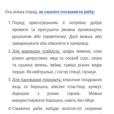
Ось кілька порад,
як смачно посмажити рибу
:
Перед приготуванням її потрібно добре
промити та просушити
(можна промокнути
рушником або серветкою)
. Далі можна або
замаринувати або обваляти в паніровці.
Для маринаду підійдуть:
цедра лимона, соки
різних цитрусових, мед та соєвий соус, свіжа
та сушена зелень, імбир, суміші різних видів
перцю. Як нейтральні, і гострі спеції, гірчиця.
Для панування підходить:
класичне поєднання
яєць та борошна, вівсяні пластівці, кунжут,
борошно з різних горіхів. Можна
використовувати борошно, навіть без яйця.
Смажена риба набуде золотистої скоринки