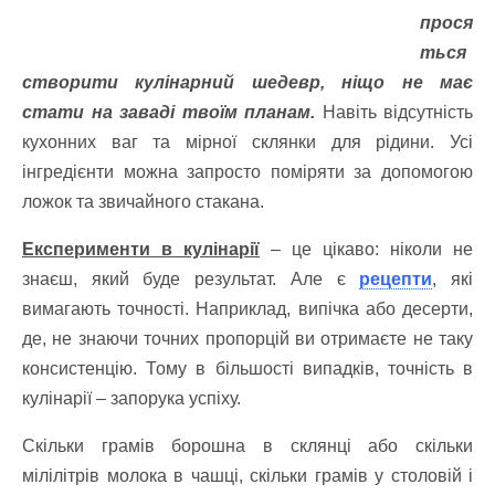
прося
ться
створити кулінарний шедевр, ніщо не має
стати на заваді твоїм планам.
Навіть відсутність
кухонних ваг та мірної склянки для рідини. Усі
інгредієнти можна запросто поміряти за допомогою
ложок та звичайного стакана.
Експерименти в кулінарії
– це цікаво: ніколи не
знаєш, який буде результат. Але є
рецепти
, які
вимагають точності. Наприклад, випічка або десерти,
де, не знаючи точних пропорцій ви отримаєте не таку
консистенцію. Тому в більшості випадків, точність в
кулінарії – запорука успіху.
Скільки грамів борошна в склянці або скільки
мілілітрів молока в чашці, скільки грамів у столовій і