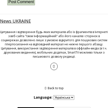
News UKRAINE
Цитування і відтворення будь-яких матеріалів або їх фрагментів в Інтернеті
з веб-сайта "Ізюм Інформаційний" або його каналів і сторінок в
соцмережах дозволено лише з умовою відкритого для пошукових систем
гіперпосилання на відповідний матеріал не нижче першого абзацу.
Цитування, використання і відтворення матеріалів в оффлайн-медіа (в т.ч.
друкованих виданнях), мобільних додатках, SmartTV можливо тільки з
письмового дозволу редакції.
Back to top
Language: