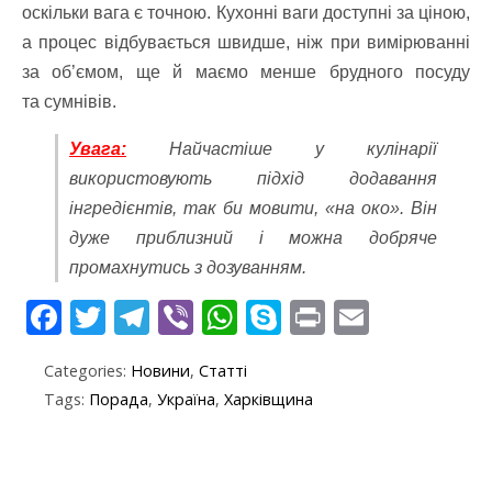
оскільки вага є точною. Кухонні ваги доступні за ціною,
а процес відбувається швидше, ніж при вимірюванні
за об’ємом, ще й маємо менше брудного посуду
та сумнівів.
Увага:
Найчастіше у кулінарії
використовують підхід додавання
інгредієнтів, так би мовити, «на око». Він
дуже приблизний і можна добряче
промахнутись з дозуванням.
F
T
T
Vi
W
S
Pr
E
ac
w
el
b
h
k
in
m
Categories:
Новини
,
Статті
e
itt
e
er
at
y
t
ai
Tags:
Порада
,
Україна
,
Харківщина
b
er
gr
s
p
l
o
a
A
e