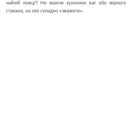
чайній ложці? Не маючи кухонних ваг або мірного
стакана, на око складно «зважити».