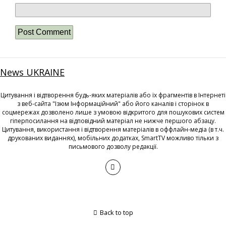
News UKRAINE
Цитування і відтворення будь-яких матеріалів або їх фрагментів в Інтернеті
з веб-сайта "Ізюм Інформаційний" або його каналів і сторінок в
соцмережах дозволено лише з умовою відкритого для пошукових систем
гіперпосилання на відповідний матеріал не нижче першого абзацу.
Цитування, використання і відтворення матеріалів в оффлайн-медіа (в т.ч.
друкованих виданнях), мобільних додатках, SmartTV можливо тільки з
письмового дозволу редакції.
Back to top