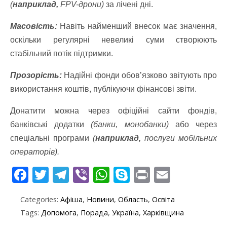
(
наприклад,
FPV-дрони)
за лічені дні.
Масовість:
Навіть найменший внесок має значення,
оскільки регулярні невеликі суми створюють
стабільний потік підтримки.
Прозорість:
Надійні фонди обов’язково звітують про
використання коштів, публікуючи фінансові звіти.
Донатити можна через офіційні сайти фондів,
банківські додатки
(банки, монобанки)
або через
спеціальні програми
(
наприклад,
послуги мобільних
операторів).
F
T
T
Vi
W
S
Pr
E
ac
w
el
b
h
k
in
m
Categories:
Афіша
,
Новини
,
Область
,
Освіта
e
itt
e
er
at
y
t
ai
Tags:
Допомога
,
Порада
,
Україна
,
Харківщина
b
er
gr
s
p
l