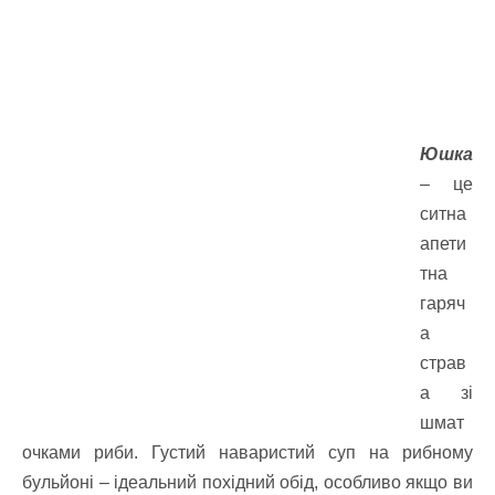
Юшка
– це
ситна
апети
тна
гаряч
а
страв
а зі
шмат
очками риби. Густий наваристий суп на рибному
бульйоні – ідеальний похідний обід, особливо якщо ви