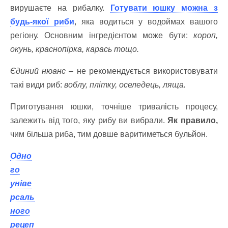
вирушаєте на рибалку.
Готувати юшку можна з
будь-якої риби
,
яка водиться у водоймах вашого
регіону. Основним інгредієнтом може бути:
короп,
окунь, краснопірка, карась тощо.
Єдиний нюанс
– не рекомендується використовувати
такі види риб:
воблу, плітку, оселедець, ляща.
Приготування юшки, точніше тривалість процесу,
залежить від того, яку рибу ви вибрали.
Як правило,
чим більша риба, тим довше варитиметься бульйон.
Одно
го
уніве
рсаль
ного
рецеп