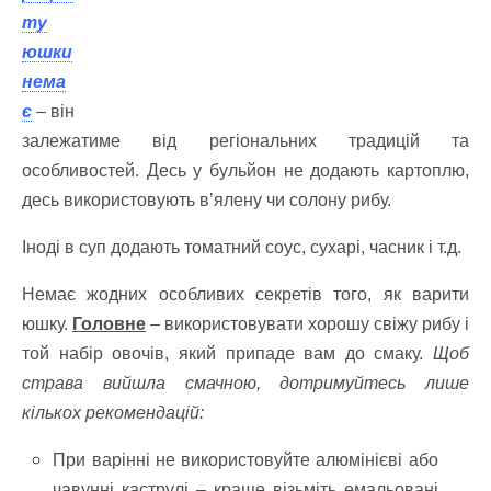
ту
юшки
нема
є
– він
залежатиме від регіональних традицій та
особливостей. Десь у бульйон не додають картоплю,
десь використовують в’ялену чи солону рибу.
Іноді в суп додають томатний соус, сухарі, часник і т.д.
Немає жодних особливих секретів того, як варити
юшку.
Головне
– використовувати хорошу свіжу рибу і
той набір овочів, який припаде вам до смаку.
Щоб
страва вийшла смачною, дотримуйтесь лише
кількох рекомендацій:
При варінні не використовуйте алюмінієві або
чавунні каструлі – краще візьміть емальовані