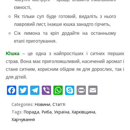
ємності,
Як тільки суп буде готовий, видаліть з нього
лавровий лист, інакше юшка занадто гірчить,
Сік лимона та кріп додайте на останньому
етапі приготування.
Юшка
– це одна з найпростіших і ситних перших
страв. Вона має приголомшливий, насичений аромат і
стане ситним, корисним обідом як для дорослих, так і
для дітей.
F
T
T
Vi
W
S
Pr
E
ac
w
el
b
h
k
in
m
Categories:
Новини
,
Статті
e
itt
e
er
at
y
t
ai
Tags:
Порада
,
Риба
,
Україна
,
Харківщина
,
b
er
gr
s
p
l
Харчування
o
a
A
e