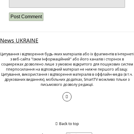
News UKRAINE
Цитування і відтворення будь-яких матеріалів або їх фрагментів в Інтернеті
з веб-сайта "Ізюм Інформаційний" або його каналів і сторінок в
соцмережах дозволено лише з умовою відкритого для пошукових систем
гіперпосилання на відповідний матеріал не нижче першого абзацу.
Цитування, використання і відтворення матеріалів в оффлайн-медіа (в т.ч.
друкованих виданнях), мобільних додатках, SmartTV можливо тільки з
письмового дозволу редакції.
Back to top